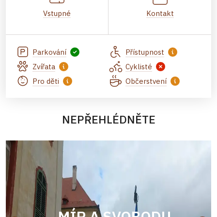
Vstupné
Kontakt
Parkování
Přístupnost
Zvířata
Cyklisté
Pro děti
Občerstvení
NEPŘEHLÉDNĚTE
MÍR A SVOBODU