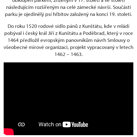
následujícím rozšířeným na celé zámecké návrší. Součástí
parku je ojedinělý psí hřbitov založený na konci 19. století.
Do roku 1520 rodové sídlo pánů z Kunštátu, kde v mládí
pobýval i český král Jiří z Kunštátu a Poděbrad, který v roce
1464 předložil evropským panovníkům návrh Smlouvy o
všeobecné mírové organizaci, projekt vypracovaný v letech
1462 – 1463.