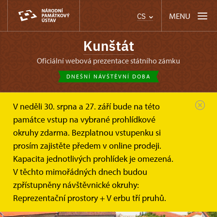
MENU
CS
Kunštát
oficiální webová prezentace státního zámku
DNEŠNÍ NÁVŠTĚVNÍ DOBA
V neděli 30. srpna a 27. září bude na této
památce vstup na vybrané prohlídkové
okruhy zdarma. Bezplatnou vstupenku si
prosím zajistěte předem v online prodeji.
Kapacita jednotlivých prohlídek je omezená.
V těchto mimořádných dnech budou
zpřístupněny návštěvnické okruhy:
Reprezentační prostory + V erbu tří pruhů.