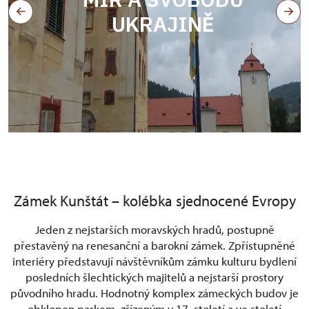
UKRAJINĚ
Zámek Kunštát – kolébka sjednocené Evropy
Jeden z nejstarších moravských hradů, postupně
přestavěný na renesanční a barokní zámek. Zpřístupněné
interiéry představují návštěvníkům zámku kulturu bydlení
posledních šlechtických majitelů a nejstarší prostory
původního hradu. Hodnotný komplex zámeckých budov je
obklopen parkem, zřízeným v 17. století a ve století