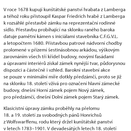
V roce 1678 kupují kunštátské panství hrabata z Lamberga
a téhož roku přistoupil Kaspar Friedrich hrabě z Lamberga
k rozsáhlé přestavbě zámku na reprezentační rodinné
sídlo. Přestavbu probíhající na sklonku raného baroka
datuje pamětní kámen s iniciálami stavebníka C.F.G.V.L.
a letopočtem 1680. Přístavbou patrové nádvorní chodby
prolomené v přízemí šestinásobnou arkádou, výškovým
zarovnáním všech tří křídel budovy, novými fasádami
a úpravami interiérů získal zámek nynější tvar, půdorysnou
dispozici a částečně i vzhled. Barokní stavební akce
se pouze v minimální míře dotkly předzámčí, proto se již
na sklonku 18. století vžívá pro označení hlavní zámecké
budovy, dnešní Horní zámek pojem Nový zámek,
pro předzámčí, dnešní Dolní zámek pojem Starý zámek.
Klasicistní úpravy zámku proběhly na přelomu
18. a 19. století za svobodných pánů Honrichsů
z Wolfswarffenu, rodu který držel kunštátské panství
v letech 1783–1901. V devadesátých letech 18. století