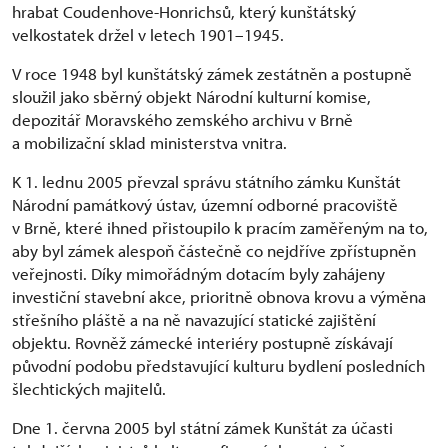
hrabat Coudenhove-Honrichsů, který kunštátský
velkostatek držel v letech 1901–1945.
V roce 1948 byl kunštátský zámek zestátněn a postupně
sloužil jako sběrný objekt Národní kulturní komise,
depozitář Moravského zemského archivu v Brně
a mobilizační sklad ministerstva vnitra.
K 1. lednu 2005 převzal správu státního zámku Kunštát
Národní památkový ústav, územní odborné pracoviště
v Brně, které ihned přistoupilo k pracím zaměřeným na to,
aby byl zámek alespoň částečně co nejdříve zpřístupněn
veřejnosti. Díky mimořádným dotacím byly zahájeny
investiční stavební akce, prioritně obnova krovu a výměna
střešního pláště a na ně navazující statické zajištění
objektu. Rovněž zámecké interiéry postupně získávají
původní podobu představující kulturu bydlení posledních
šlechtických majitelů.
Dne 1. června 2005 byl státní zámek Kunštát za účasti