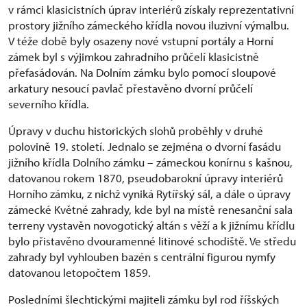
v rámci klasicistních úprav interiérů získaly reprezentativní
prostory jižního zámeckého křídla novou iluzivní výmalbu.
V téže době byly osazeny nové vstupní portály a Horní
zámek byl s výjimkou zahradního průčelí klasicistně
přefasádován. Na Dolním zámku bylo pomocí sloupové
arkatury nesoucí pavlač přestavěno dvorní průčelí
severního křídla.
Úpravy v duchu historických slohů proběhly v druhé
polovině 19. století. Jednalo se zejména o dvorní fasádu
jižního křídla Dolního zámku – zámeckou konírnu s kašnou,
datovanou rokem 1870, pseudobarokní úpravy interiérů
Horního zámku, z nichž vyniká Rytířský sál, a dále o úpravy
zámecké Květné zahrady, kde byl na místě renesanční sala
terreny vystavěn novogotický altán s věží a k jižnímu křídlu
bylo přistavěno dvouramenné litinové schodiště. Ve středu
zahrady byl vyhlouben bazén s centrální figurou nymfy
datovanou letopočtem 1859.
Posledními šlechtickými majiteli zámku byl rod říšských