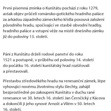
První písemná zmínka o Kunštátu pochází z roku 1279,
avšak objev průčelí románsko-gotického hradního paláce
za arkádou západního zámeckého křídla posouvá založení
původního hradu, spočívající ve stavbě obvodní hradby,
hradního paláce a vstupní věže na místě dnešního zámku
již do poloviny 13. století.
Páni z Kunštátu drželi rodové panství do roku
1521 a postupně, v průběhu od poloviny 14. století
do počátku 16. století kunštátský hrad rozšiřovali
a přestavovali.
Přestavbu středověkého hradu na renesanční zámek, lépe
vyhovující novému životnímu stylu šlechty, zahájil
bezprostředně po zakoupení Kunštátu v duchu rané
renesance ve 30. letech 16. století Jan Černčický z Kácova
a dokončili ji jeho synové Arnošt a Vilém v 50. letech
16. století.