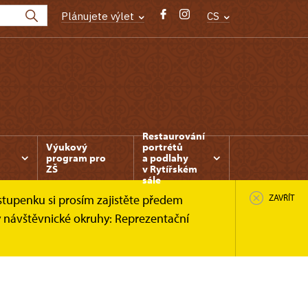
Plánujete výlet
CS
Restaurování
Výukový
portrétů
program pro
a podlahy
ZŠ
v Rytířském
sále
stupenku si prosím zajistěte předem
ZAVŘÍT
y návštěvnické okruhy: Reprezentační