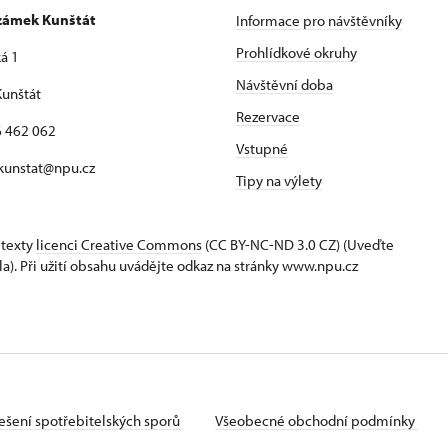
 zámek Kunštát
Informace pro návštěvníky
Prohlídkové okruhy
á 1
Návštěvní doba
unštát
Rezervace
16 462 062
Vstupné
 kunstat@npu.cz
Tipy na výlety
 texty
licenci Creative Commons
(CC BY-NC-ND 3.0 CZ) (Uveďte
la). Při užití obsahu uvádějte odkaz na stránky www.npu.cz
ešení spotřebitelských sporů
Všeobecné obchodní podmínky