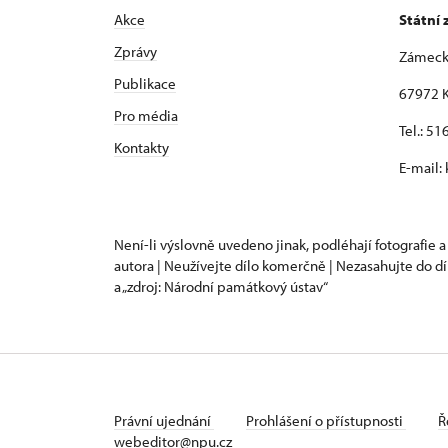
Akce
Státní
Zprávy
Zámeck
Publikace
67972 K
Pro média
Tel.: 5
Kontakty
E-mail:
Není-li výslovně uvedeno jinak, podléhají fotografie a
autora | Neužívejte dílo komerčně | Nezasahujte do dí
a „zdroj: Národní památkový ústav“
Právní ujednání
Prohlášení o přístupnosti
Ř
webeditor@npu.cz