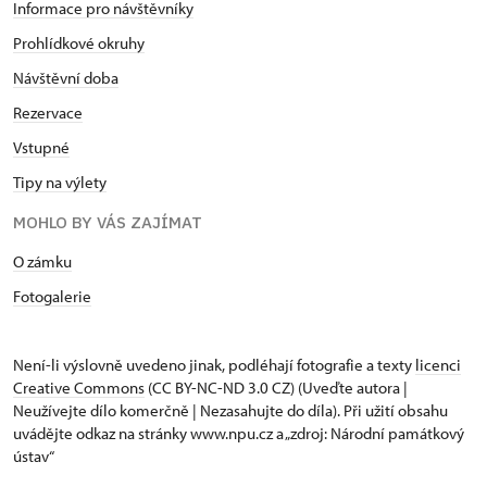
Informace pro návštěvníky
Prohlídkové okruhy
Návštěvní doba
Rezervace
Vstupné
Tipy na výlety
MOHLO BY VÁS ZAJÍMAT
O zámku
Fotogalerie
Není-li výslovně uvedeno jinak, podléhají fotografie a texty
licenci
Creative Commons
(CC BY-NC-ND 3.0 CZ) (Uveďte autora |
Neužívejte dílo komerčně | Nezasahujte do díla). Při užití obsahu
uvádějte odkaz na stránky www.npu.cz a „zdroj: Národní památkový
ústav“