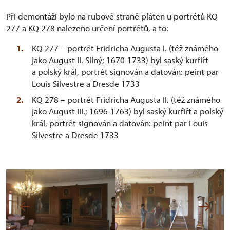
Při demontáži bylo na rubové straně pláten u portrétů KQ
277 a KQ 278 nalezeno určení portrétů, a to:
KQ 277 – portrét Fridricha Augusta I. (též známého
jako August II. Silný; 1670-1733) byl saský kurfiřt
a polský král, portrét signován a datován: peint par
Louis Silvestre a Dresde 1733
KQ 278 – portrét Fridricha Augusta II. (též známého
jako August III.; 1696-1763) byl saský kurfiřt a polský
král, portrét signován a datován: peint par Louis
Silvestre a Dresde 1733