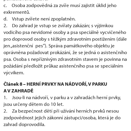
c. Osoba zodpovědná za zvíře musí zajistit úklid jeho
exkrementů.
d. Vstup zvířete není zpoplatněn.
2. Do zahrad je vstup se zvířaty zakázán; s výjimkou
vodicího psa nevidomé osoby a psa speciálně vycvičeného
pro doprovod osoby s těžkým zdravotním postižením (dále
jen „asistenční pes“). Správa památkového objektu je
oprávněna požadovat prokázání, že se jedná o asistenčního
psa. Osoba s nepříznivým zdravotním stavem je povinna na
požádání předložit průkaz asistenčního psa se speciálním
výcvikem.
Článek 8 – HERNÍ PRVKY NA NÁDVOŘÍ, V PARKU
A V ZAHRADĚ
1. Jsou-li na nádvoří, v parku a v zahradách herní prvky,
jsou určeny dětem do 10 let.
2. Za bezpečnost dětí při užívání herních prvků nesou
zodpovědnost jejich zákonní zástupci/osoba, která je do
zahrad doprovodila.