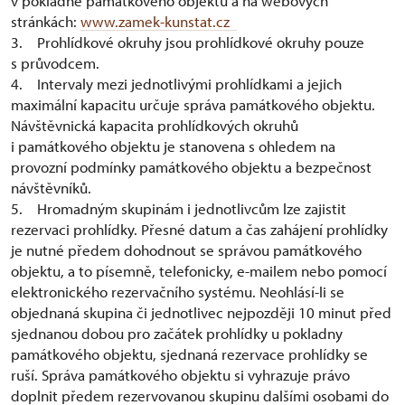
v pokladně památkového objektu a na webových
stránkách:
www.zamek-kunstat.cz
3. Prohlídkové okruhy jsou prohlídkové okruhy pouze
s průvodcem.
4. Intervaly mezi jednotlivými prohlídkami a jejich
maximální kapacitu určuje správa památkového objektu.
Návštěvnická kapacita prohlídkových okruhů
i památkového objektu je stanovena s ohledem na
provozní podmínky památkového objektu a bezpečnost
návštěvníků.
5. Hromadným skupinám i jednotlivcům lze zajistit
rezervaci prohlídky. Přesné datum a čas zahájení prohlídky
je nutné předem dohodnout se správou památkového
objektu, a to písemně, telefonicky, e-mailem nebo pomocí
elektronického rezervačního systému. Neohlásí-li se
objednaná skupina či jednotlivec nejpozději 10 minut před
sjednanou dobou pro začátek prohlídky u pokladny
památkového objektu, sjednaná rezervace prohlídky se
ruší. Správa památkového objektu si vyhrazuje právo
doplnit předem rezervovanou skupinu dalšími osobami do