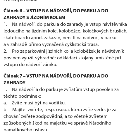
Článek 6 – VSTUP NA NÁDVOŘÍ, DO PARKU A DO
ZAHRADY S JÍZDNÍM KOLEM
1. Na nádvoří, do parku a do zahrady je vstup návštěvníka
jedoucího na jízdním kole, koloběžce, kolečkových bruslích,
skateboardu apod. zakázán, není-li na nádvoří, v parku
a v zahradě přímo vyznačená cyklistická trasa.
2. Pro zaparkování jízdních kol a koloběžek je návštěvník
povinen využít výhradně: odkládací stojany umístěné při
vstupu do nádvoří zámku.
Článek 7 – VSTUP NA NÁDVOŘÍ, DO PARKU A DO
ZAHRADY
1. Na nádvoří a do parku je zvířatům vstup povolen za
těchto podmínek:
a. Zvíře musí být na vodítku.
b. Majitel zvířete, resp. osoba, která zvíře vede, je za
chování zvířete zodpovědná, a to včetně zvířetem
způsobených škod na majetku ve správě Národního
památkového ústavu.