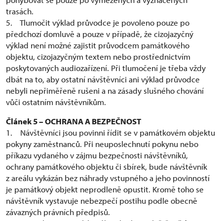
trasách.
5. Tlumočit výklad průvodce je povoleno pouze po
předchozí domluvě a pouze v případě, že cizojazyčný
výklad není možné zajistit průvodcem památkového
objektu, cizojazyčným textem nebo prostřednictvím
poskytovaných audiozařízení. Při tlumočení je třeba vždy
dbát na to, aby ostatní návštěvníci ani výklad průvodce
nebyli nepřiměřeně rušeni a na zásady slušného chování
vůči ostatním návštěvníkům.
Článek 5 – OCHRANA A BEZPEČNOST
1. Návštěvníci jsou povinni řídit se v památkovém objektu
pokyny zaměstnanců. Při neuposlechnutí pokynu nebo
příkazu vydaného v zájmu bezpečnosti návštěvníků,
ochrany památkového objektu či sbírek, bude návštěvník
z areálu vykázán bez náhrady vstupného a jeho povinností
je památkový objekt neprodleně opustit. Kromě toho se
návštěvník vystavuje nebezpečí postihu podle obecně
závazných právních předpisů.