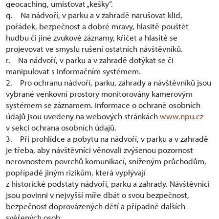
geocaching, umisťovat „kešky“.
q. Na nádvoří, v parku a v zahradě narušovat klid,
pořádek, bezpečnost a dobré mravy, hlasitě pouštět
hudbu či jiné zvukové záznamy, křičet a hlasitě se
projevovat ve smyslu rušení ostatních návštěvníků.
r. Na nádvoří, v parku a v zahradě dotýkat se či
manipulovat s informačním systémem.
2. Pro ochranu nádvoří, parku, zahrady a návštěvníků jsou
vybrané venkovní prostory monitorovány kamerovým
systémem se záznamem. Informace o ochraně osobních
údajů jsou uvedeny na webových stránkách
www.npu.cz
v sekci ochrana osobních údajů.
3. Při prohlídce a pobytu na nádvoří, v parku a v zahradě
je třeba, aby návštěvníci věnovali zvýšenou pozornost
nerovnostem povrchů komunikací, sníženým průchodům,
popřípadě jiným rizikům, která vyplývají
z historické podstaty nádvoří, parku a zahrady. Návštěvníci
jsou povinni v nejvyšší míře dbát o svou bezpečnost,
bezpečnost doprovázených dětí a případně dalších
svěřených osob.