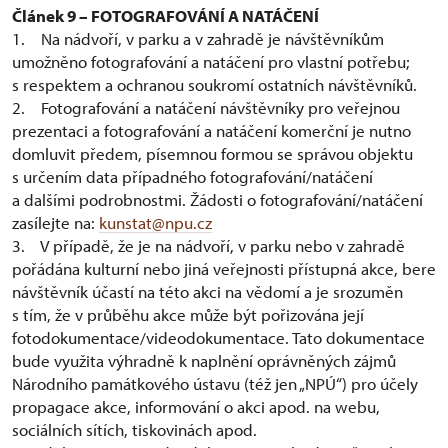
Článek 9 – FOTOGRAFOVÁNÍ A NATÁČENÍ
1. Na nádvoří, v parku a v zahradě je návštěvníkům
umožněno fotografování a natáčení pro vlastní potřebu;
s respektem a ochranou soukromí ostatních návštěvníků.
2. Fotografování a natáčení návštěvníky pro veřejnou
prezentaci a fotografování a natáčení komerční je nutno
domluvit předem, písemnou formou se správou objektu
s určením data případného fotografování/natáčení
a dalšími podrobnostmi. Žádosti o fotografování/natáčení
zasílejte na:
kunstat@npu.cz
3. V případě, že je na nádvoří, v parku nebo v zahradě
pořádána kulturní nebo jiná veřejnosti přístupná akce, bere
návštěvník účastí na této akci na vědomí a je srozuměn
s tím, že v průběhu akce může být pořizována její
fotodokumentace/videodokumentace. Tato dokumentace
bude využita výhradně k naplnění oprávněných zájmů
Národního památkového ústavu (též jen „NPÚ“) pro účely
propagace akce, informování o akci apod. na webu,
sociálních sítích, tiskovinách apod.