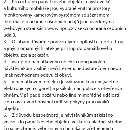
2. Pro ochranu památkového objektu, návštěvníků
a kulturního mobiliáře jsou vybrané vnitřní prostory
monitorovány kamerovým systémem se záznamem.
Informace o ochraně osobních údajů jsou uvedeny na
webových stránkách www.npu.cz v sekci ochrana osobních
údajů.
3. Osobám důvodně podezřelým z opilosti či požití drog
a jiných omamných látek je přístup do památkového
objektu zcela zakázán.
4. Vstup do památkového objektu není povolen
návštěvníkům v silně znečištěném, nedostatečném nebo
jinak nevhodném oděvu či obuvi.
5. V památkovém objektu je zakázáno kouření (včetně
elektronických cigaret) a jakákoli manipulace s otevřeným
ohněm. V případě požáru nebo jiné mimořádné události
jsou návštěvníci povinni řídit se pokyny pracovníků
objektu.
6. Z důvodu bezpečnosti je návštěvníkům zakázáno
vnášet do památkového objektu veškeré chladné, střelné
či palné zbraně, výbušniny a chemikálie včetně jejich