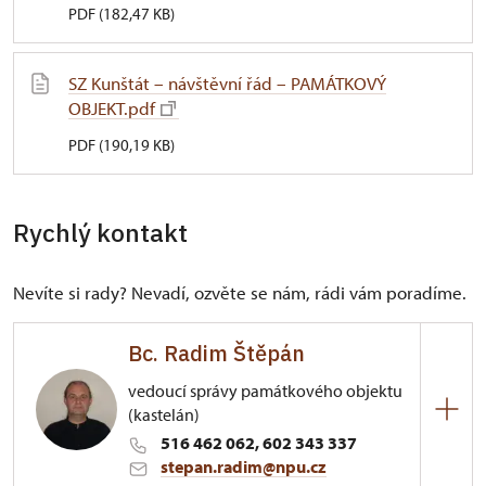
PDF (182,47 KB)
SZ Kunštát – návštěvní řád – PAMÁTKOVÝ
OBJEKT.pdf
PDF (190,19 KB)
Rychlý kontakt
Nevíte si rady? Nevadí, ozvěte se nám, rádi vám poradíme.
Bc. Radim Štěpán
vedoucí správy památkového objektu
(kastelán)
516 462 062, 602 343 337
stepan.radim@npu.cz