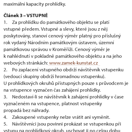
maximální kapacity prohlídky.
Článek 3 – VSTUPNÉ
1. Za prohlídku do památkového objektu se platí
vstupné předem. Vstupné a slevy, které jsou z něj
poskytovány, stanoví cenový výměr platný pro příslušný
rok vydaný Národním památkovým ústavem, územní
památkovou správou v Kroměříži. Cenový výměr je
k nahlédnutí v pokladně památkového objektu a na jeho
webových stránkách:
www.zamek-kunstat.cz
2. Po zaplacení vstupného obdrží návštěvník vstupenku
(vedoucí skupiny obdrží hromadnou vstupenku).
U prohlídkových okruhů přístupných pouze s průvodcem je
na vstupence vyznačen čas zahájení prohlídky.
3. Nedostaví-li se návštěvník k zahájení prohlídky v čase
vyznačeném na vstupence, platnost vstupenky
propadá bez náhrady.
4. Zakoupené vstupenky nelze vrátit ani vyměnit.
5. Návštěvníci jsou povinni prokázat se vstupenkou při
vstupu na prohlídkový okruh, uschovat ji po celou dobu