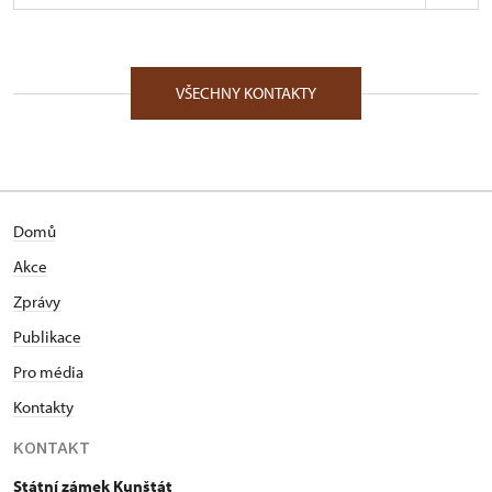
ÚPS v Kroměříži
Zámecká 1/, Kunštát na Moravě 67972
VŠECHNY KONTAKTY
Absolvent Filozofické fakulty Masarykovy univerzity
v Brně, obor dějiny umění, Bc. Pracoval v
Moravském zemském archivu v Brně (1990 – 2004),
z toho v letech 1993 – 2004 na pozici vedoucího
depozitáře Moravského zemského archivu na
Domů
státním zámku Kunštát. Od 1. 1. 2005 je kastelánem
státního zámku Kunštát.
Akce
Zprávy
Publikace
Pro média
Kontakty
KONTAKT
Státní zámek Kunštát