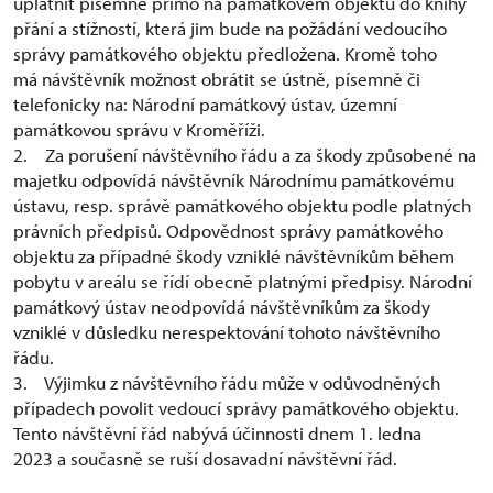
uplatnit písemně přímo na památkovém objektu do knihy
přání a stížností, která jim bude na požádání vedoucího
správy památkového objektu předložena. Kromě toho
má návštěvník možnost obrátit se ústně, písemně či
telefonicky na: Národní památkový ústav, územní
památkovou správu v Kroměříži.
2. Za porušení návštěvního řádu a za škody způsobené na
majetku odpovídá návštěvník Národnímu památkovému
ústavu, resp. správě památkového objektu podle platných
právních předpisů. Odpovědnost správy památkového
objektu za případné škody vzniklé návštěvníkům během
pobytu v areálu se řídí obecně platnými předpisy. Národní
památkový ústav neodpovídá návštěvníkům za škody
vzniklé v důsledku nerespektování tohoto návštěvního
řádu.
3. Výjimku z návštěvního řádu může v odůvodněných
případech povolit vedoucí správy památkového objektu.
Tento návštěvní řád nabývá účinnosti dnem 1. ledna
2023 a současně se ruší dosavadní návštěvní řád.