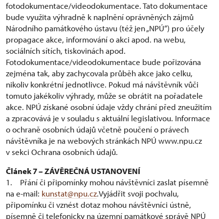
fotodokumentace/videodokumentace. Tato dokumentace
bude využita výhradně k naplnění oprávněných zájmů
Národního památkového ústavu (též jen „NPÚ“) pro účely
propagace akce, informování o akci apod. na webu,
sociálních sítích, tiskovinách apod.
Fotodokumentace/videodokumentace bude pořizována
zejména tak, aby zachycovala průběh akce jako celku,
nikoliv konkrétní jednotlivce. Pokud má návštěvník vůči
tomuto jakékoliv výhrady, může se obrátit na pořadatele
akce. NPÚ získané osobní údaje vždy chrání před zneužitím
a zpracovává je v souladu s aktuální legislativou. Informace
o ochraně osobních údajů včetně poučení o právech
návštěvníka je na webových stránkách NPÚ www.npu.cz
v sekci Ochrana osobních údajů.
Článek 7 – ZÁVĚREČNÁ USTANOVENÍ
1. Přání či připomínky mohou návštěvníci zaslat písemně
na e-mail:
kunstat@npu.cz
.Vyjádřit svoji pochvalu,
připomínku či vznést dotaz mohou návštěvníci ústně,
písemně či telefonicky na územní památkové správě NPÚ