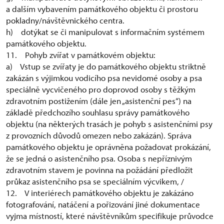
a dalším vybavením památkového objektu či prostoru
pokladny/návštěvnického centra.
h) dotýkat se či manipulovat s informačním systémem
památkového objektu.
11. Pohyb zvířat v památkovém objektu:
a) Vstup se zvířaty je do památkového objektu striktně
zakázán s výjimkou vodicího psa nevidomé osoby a psa
speciálně vycvičeného pro doprovod osoby s těžkým
zdravotním postižením (dále jen „asistenční pes“) na
základě předchozího souhlasu správy památkového
objektu (na některých trasách je pohyb s asistenčními psy
z provozních důvodů omezen nebo zakázán). Správa
památkového objektu je oprávněna požadovat prokázání,
že se jedná o asistenčního psa. Osoba s nepříznivým
zdravotním stavem je povinna na požádání předložit
průkaz asistenčního psa se speciálním výcvikem, /
12. V interiérech památkového objektu je zakázáno
fotografování, natáčení a pořizování jiné dokumentace
vyjma místností, které návštěvníkům specifikuje průvodce