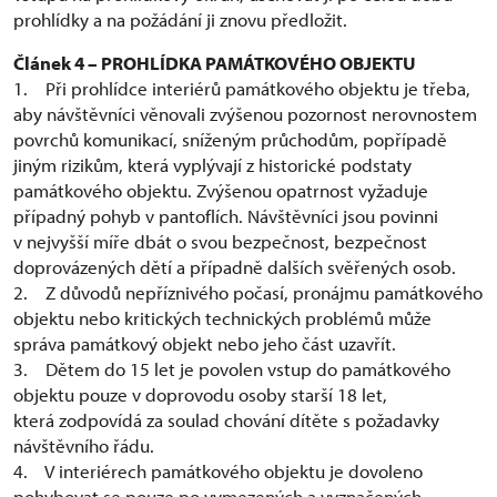
prohlídky a na požádání ji znovu předložit.
Článek 4 – PROHLÍDKA PAMÁTKOVÉHO OBJEKTU
1. Při prohlídce interiérů památkového objektu je třeba,
aby návštěvníci věnovali zvýšenou pozornost nerovnostem
povrchů komunikací, sníženým průchodům, popřípadě
jiným rizikům, která vyplývají z historické podstaty
památkového objektu. Zvýšenou opatrnost vyžaduje
případný pohyb v pantoflích. Návštěvníci jsou povinni
v nejvyšší míře dbát o svou bezpečnost, bezpečnost
doprovázených dětí a případně dalších svěřených osob.
2. Z důvodů nepříznivého počasí, pronájmu památkového
objektu nebo kritických technických problémů může
správa památkový objekt nebo jeho část uzavřít.
3. Dětem do 15 let je povolen vstup do památkového
objektu pouze v doprovodu osoby starší 18 let,
která zodpovídá za soulad chování dítěte s požadavky
návštěvního řádu.
4. V interiérech památkového objektu je dovoleno
pohybovat se pouze po vymezených a vyznačených