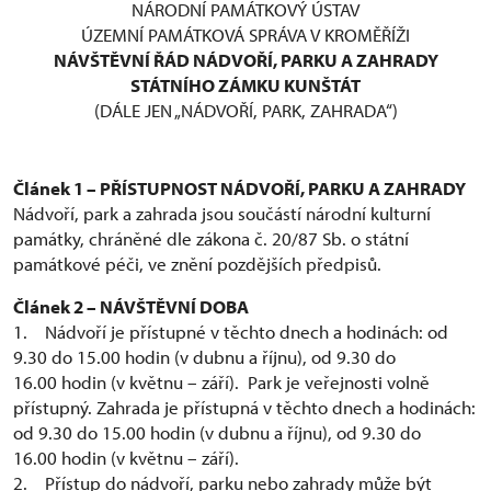
NÁRODNÍ PAMÁTKOVÝ ÚSTAV
ÚZEMNÍ PAMÁTKOVÁ SPRÁVA V KROMĚŘÍŽI
NÁVŠTĚVNÍ ŘÁD NÁDVOŘÍ, PARKU A ZAHRADY
STÁTNÍHO ZÁMKU KUNŠTÁT
(DÁLE JEN „NÁDVOŘÍ, PARK, ZAHRADA“)
Článek 1 – PŘÍSTUPNOST NÁDVOŘÍ, PARKU A ZAHRADY
Nádvoří, park a zahrada jsou součástí národní kulturní
památky, chráněné dle zákona č. 20/87 Sb. o státní
památkové péči, ve znění pozdějších předpisů.
Článek 2 – NÁVŠTĚVNÍ DOBA
1. Nádvoří je přístupné v těchto dnech a hodinách: od
9.30 do 15.00 hodin (v dubnu a říjnu), od 9.30 do
16.00 hodin (v květnu – září). Park je veřejnosti volně
přístupný. Zahrada je přístupná v těchto dnech a hodinách:
od 9.30 do 15.00 hodin (v dubnu a říjnu), od 9.30 do
16.00 hodin (v květnu – září).
2. Přístup do nádvoří, parku nebo zahrady může být