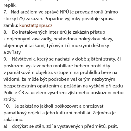
replik.
7. Nad areálem ve správě NPÚ je provoz dronů (mimo
složky IZS) zakázán. Případné výjimky povoluje správa
zámku:
kunstat@npu.cz
8. Do instalovaných interiérů je zakázán přístup
s objemnými zavazadly, nevhodnou pokrývkou hlavy,
objemnými taškami, tyčovými či mokrými deštníky
a zvířaty.
9. Návštěvník, který se nachází v době zjištění ztráty, či
poškození vystaveného mobiliáře během prohlídky
v památkovém objektu, vstupem na prohlídku bere na
vědomí, že může být podroben veškerým nezbytným
bezpečnostním opatřením a požádán na vyčkání příjezdu
Policie ČR za účelem vyšetření zjištěného poškození nebo
ztráty.
10. Je zakázáno jakkoli poškozovat a ohrožovat
památkový objekt a jeho kulturní mobiliář. Zejména je
zakázáno:
a) dotýkat se stěn, zdí a vystavených předmětů, psát,