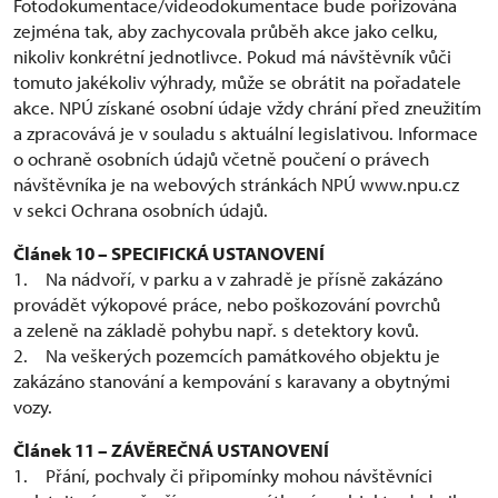
Fotodokumentace/videodokumentace bude pořizována
zejména tak, aby zachycovala průběh akce jako celku,
nikoliv konkrétní jednotlivce. Pokud má návštěvník vůči
tomuto jakékoliv výhrady, může se obrátit na pořadatele
akce. NPÚ získané osobní údaje vždy chrání před zneužitím
a zpracovává je v souladu s aktuální legislativou. Informace
o ochraně osobních údajů včetně poučení o právech
návštěvníka je na webových stránkách NPÚ www.npu.cz
v sekci Ochrana osobních údajů.
Článek 10 – SPECIFICKÁ USTANOVENÍ
1. Na nádvoří, v parku a v zahradě je přísně zakázáno
provádět výkopové práce, nebo poškozování povrchů
a zeleně na základě pohybu např. s detektory kovů.
2. Na veškerých pozemcích památkového objektu je
zakázáno stanování a kempování s karavany a obytnými
vozy.
Článek 11 – ZÁVĚREČNÁ USTANOVENÍ
1. Přání, pochvaly či připomínky mohou návštěvníci