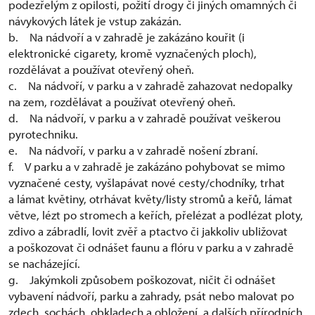
podezřelým z opilosti, požití drogy či jiných omamných či
návykových látek je vstup zakázán.
b. Na nádvoří a v zahradě je zakázáno kouřit (i
elektronické cigarety, kromě vyznačených ploch),
rozdělávat a používat otevřený oheň.
c. Na nádvoří, v parku a v zahradě zahazovat nedopalky
na zem, rozdělávat a používat otevřený oheň.
d. Na nádvoří, v parku a v zahradě používat veškerou
pyrotechniku.
e. Na nádvoří, v parku a v zahradě nošení zbraní.
f. V parku a v zahradě je zakázáno pohybovat se mimo
vyznačené cesty, vyšlapávat nové cesty/chodníky, trhat
a lámat květiny, otrhávat květy/listy stromů a keřů, lámat
větve, lézt po stromech a keřích, přelézat a podlézat ploty,
zdivo a zábradlí, lovit zvěř a ptactvo či jakkoliv ubližovat
a poškozovat či odnášet faunu a flóru v parku a v zahradě
se nacházející.
g. Jakýmkoli způsobem poškozovat, ničit či odnášet
vybavení nádvoří, parku a zahrady, psát nebo malovat po
zdech, sochách, obkladech a obložení, a dalších přírodních