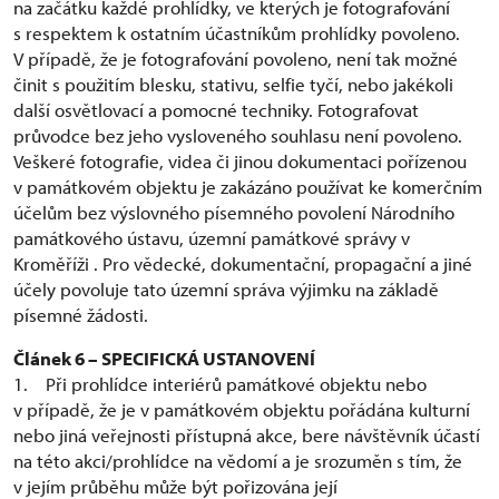
na začátku každé prohlídky, ve kterých je fotografování
s respektem k ostatním účastníkům prohlídky povoleno.
V případě, že je fotografování povoleno, není tak možné
činit s použitím blesku, stativu, selfie tyčí, nebo jakékoli
další osvětlovací a pomocné techniky. Fotografovat
průvodce bez jeho vysloveného souhlasu není povoleno.
Veškeré fotografie, videa či jinou dokumentaci pořízenou
v památkovém objektu je zakázáno používat ke komerčním
účelům bez výslovného písemného povolení Národního
památkového ústavu, územní památkové správy v
Kroměříži . Pro vědecké, dokumentační, propagační a jiné
účely povoluje tato územní správa výjimku na základě
písemné žádosti.
Článek 6 – SPECIFICKÁ USTANOVENÍ
1. Při prohlídce interiérů památkové objektu nebo
v případě, že je v památkovém objektu pořádána kulturní
nebo jiná veřejnosti přístupná akce, bere návštěvník účastí
na této akci/prohlídce na vědomí a je srozuměn s tím, že
v jejím průběhu může být pořizována její