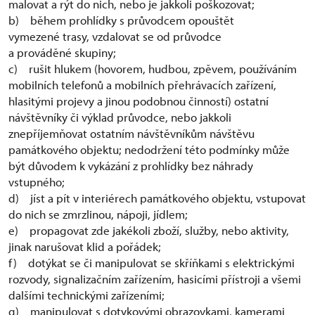
malovat a rýt do nich, nebo je jakkoli poškozovat;
b) během prohlídky s průvodcem opouštět
vymezené trasy, vzdalovat se od průvodce
a prováděné skupiny;
c) rušit hlukem (hovorem, hudbou, zpěvem, používáním
mobilních telefonů a mobilních přehrávacích zařízení,
hlasitými projevy a jinou podobnou činností) ostatní
návštěvníky či výklad průvodce, nebo jakkoli
znepříjemňovat ostatním návštěvníkům návštěvu
památkového objektu; nedodržení této podmínky může
být důvodem k vykázání z prohlídky bez náhrady
vstupného;
d) jíst a pít v interiérech památkového objektu, vstupovat
do nich se zmrzlinou, nápoji, jídlem;
e) propagovat zde jakékoli zboží, služby, nebo aktivity,
jinak narušovat klid a pořádek;
f) dotýkat se či manipulovat se skříňkami s elektrickými
rozvody, signalizačním zařízením, hasicími přístroji a všemi
dalšími technickými zařízeními;
g) manipulovat s dotykovými obrazovkami, kamerami