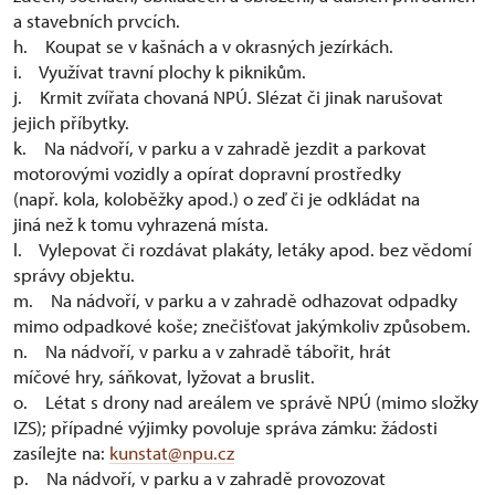
a stavebních prvcích.
h. Koupat se v kašnách a v okrasných jezírkách.
i. Využívat travní plochy k piknikům.
j. Krmit zvířata chovaná NPÚ. Slézat či jinak narušovat
jejich příbytky.
k. Na nádvoří, v parku a v zahradě jezdit a parkovat
motorovými vozidly a opírat dopravní prostředky
(např. kola, koloběžky apod.) o zeď či je odkládat na
jiná než k tomu vyhrazená místa.
l. Vylepovat či rozdávat plakáty, letáky apod. bez vědomí
správy objektu.
m. Na nádvoří, v parku a v zahradě odhazovat odpadky
mimo odpadkové koše; znečišťovat jakýmkoliv způsobem.
n. Na nádvoří, v parku a v zahradě tábořit, hrát
míčové hry, sáňkovat, lyžovat a bruslit.
o. Létat s drony nad areálem ve správě NPÚ (mimo složky
IZS); případné výjimky povoluje správa zámku: žádosti
zasílejte na:
kunstat@npu.cz
p. Na nádvoří, v parku a v zahradě provozovat