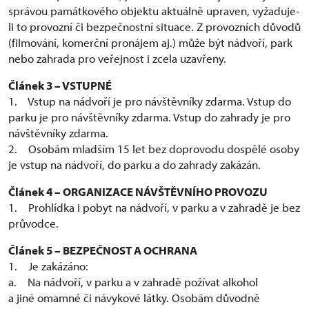
správou památkového objektu aktuálně upraven, vyžaduje-
li to provozní či bezpečnostní situace. Z provozních důvodů
(filmování, komerční pronájem aj.) může být nádvoří, park
nebo zahrada pro veřejnost i zcela uzavřeny.
Článek 3 – VSTUPNÉ
1. Vstup na nádvoří je pro návštěvníky zdarma. Vstup do
parku je pro návštěvníky zdarma. Vstup do zahrady je pro
návštěvníky zdarma.
2. Osobám mladším 15 let bez doprovodu dospělé osoby
je vstup na nádvoří, do parku a do zahrady zakázán.
Článek 4 – ORGANIZACE NÁVŠTĚVNÍHO PROVOZU
1. Prohlídka i pobyt na nádvoří, v parku a v zahradě je bez
průvodce.
Článek 5 – BEZPEČNOST A OCHRANA
1. Je zakázáno:
a. Na nádvoří, v parku a v zahradě požívat alkohol
a jiné omamné či návykové látky. Osobám důvodně