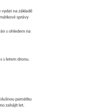
 vydat na základě
amátkové správy
ván s ohledem na
s s letem dronu.
příslušnou památku
o zahájit let.