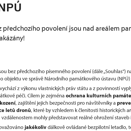
 NPÚ
z předchozího povolení jsou nad areálem p
akázány!
jsou bez předchozího písemného povolení (dále „Souhlas“) 
 objektu ve správě Národního památkového ústavu (NPÚ) 
vychází z výkonu vlastnických práv státu a z povinností vypl
átkové péči. Cílem je zejména
ochrana kulturních památ
škození
, zajištění jejich bezpečnosti pro návštěvníky a
preve
ce letů dronů
, které by vzhledem k členitosti historických
vzdálenostem mohly představovat reálné ohrožení staveb i
považováno
jakékoliv
dálkově ovládané bezpilotní letadlo, te