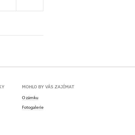
umění, Bc. Pracoval
3 – 2004 na pozici
unštát. Od 1. 1.
KY
MOHLO BY VÁS ZAJÍMAT
O zámku
Fotogalerie