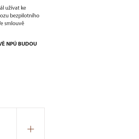
l užívat ke
vozu bezpilotního
 Ve smlouvě
VĚ NPÚ BUDOU