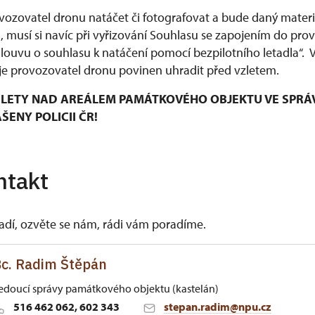
ozovatel dronu natáčet či fotografovat a bude daný materiá
musí si navíc při vyřizování Souhlasu se zapojením do pro
mlouvu o souhlasu k natáčení pomocí bezpilotního letadla“.
e provozovatel dronu povinen uhradit před vzletem.
LETY NAD AREÁLEM PAMÁTKOVÉHO OBJEKTU VE SPRÁ
ENY POLICII ČR!
ntakt
vadí, ozvěte se nám, rádi vám poradíme.
c. Radim Štěpán
edoucí správy památkového objektu (kastelán)
516 462 062, 602 343
stepan.radim@npu.cz