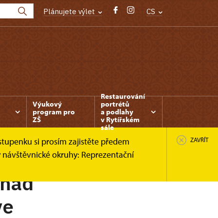
Plánujete výlet
CS
Restaurování
Výukový
portrétů
program pro
a podlahy
ZŠ
v Rytířském
sále
stupenku si prosím zajistěte předem
ZAVŘÍT
y návštěvnické okruhy: Reprezentační
 nad
ve