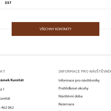
337
oměříži
1/, Kunštát na Moravě 67972
VŠECHNY KONTAKTY
lozofické fakulty Masarykovy univerzity v Brně, obor dějiny 
 zemském archivu v Brně (1990 – 2004), z toho v letech 199
epozitáře Moravského zemského archivu na státním zámku K
telánem státního zámku Kunštát.
AKT
INFORMACE PRO NÁVŠTĚVNÍ
 zámek Kunštát
Informace pro návštěvníky
Prohlídkové okruhy
á 1
Návštěvní doba
unštát
Rezervace
16 462 062