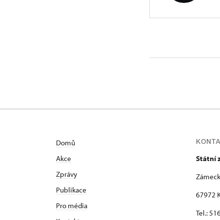
ÚPS v Kr
Zámecká 
Absolvent Fi
v Moravském
vedoucího d
2005 je kas
KONT
Domů
Akce
Státní
Zprávy
Zámeck
Publikace
67972 K
Pro média
Tel.: 5