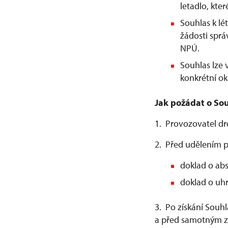
letadlo, kter
Souhlas k l
žádosti spr
NPÚ.
Souhlas lze
konkrétní ok
Jak požádat o Sou
1. Provozovatel d
2. Před udělením p
doklad o abs
doklad o uhr
3. Po získání Souh
a před samotným za