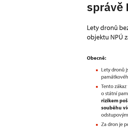
správě
Lety dronů be
objektu NPÚ z
Obecně:
Lety dronů 
památkového
Tento zákaz 
o státní pam
rizikem po
souběhu ví
odstupovým 
Za dron je 