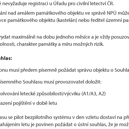
é nevyžaduje registraci u Úřadu pro civilní letectví ČR.
étání nad areálem památkového objektu ve správě NPÚ může
ávce památkového objektu (kastelán) nebo ředitel územní p
 vydat maximálně na dobu jednoho měsíce a je vždy posuzo
olnosti, charakter památky a míru možných rizik.
hlas:
ronu musí předem písemně požádat správu objektu o Souhla
ísemného Souhlasu musí provozovatel doložit:
olvování letecké způsobilosti/výcviku (A1/A3, A2)
azení pojištění v době letu
lasu se pilot bezpilotního systému v den vzletu dostaví na 
hájením letu je povinen požádat o ústní souhlas, že je možn