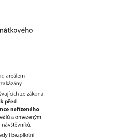
amátkového
nad areálem
zakázány.
ývajících ze zákona
ek před
nce neřízeného
 areálů a omezeným
 návštěvníků.
dy i bezpilotní