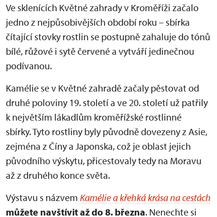
Ve sklenících Květné zahrady v Kroměříži začalo
jedno z nejpůsobivějších období roku – sbírka
čítající stovky rostlin se postupně zahaluje do tónů
bílé, růžové i sytě červené a vytváří jedinečnou
podívanou.
Kamélie se v Květné zahradě začaly pěstovat od
druhé poloviny 19. století a ve 20. století už patřily
k největším lákadlům kroměřížské rostlinné
sbírky. Tyto rostliny byly původně dovezeny z Asie,
zejména z Číny a Japonska, což je oblast jejich
původního výskytu, přicestovaly tedy na Moravu
až z druhého konce světa.
Výstavu s názvem
Kamélie a křehká krása na cestách
můžete navštívit až do 8. března
. Nenechte si