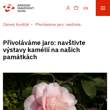
EN
Zámek Kunštát
Přivoláváme jaro: navštivte...
Přivoláváme jaro: navštivte
výstavy kamélií na našich
památkách