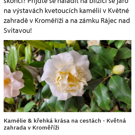
skončí? Přijďte se naladit na blížící se jaro
na výstavách kvetoucích kamélií v Květné
zahradě v Kroměříži a na zámku Rájec nad
Svitavou!
Kamélie & křehká krása na cestách - Květná
zahrada v Kroměříži