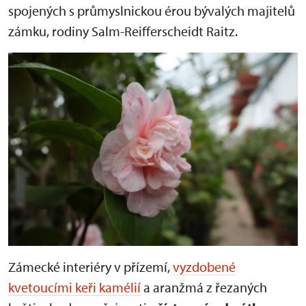
spojených s průmyslnickou érou bývalých majitelů
zámku, rodiny Salm-Reifferscheidt Raitz.
Zámecké interiéry v přízemí,
vyzdobené
kvetoucími keři kamélií
a aranžmá z řezaných