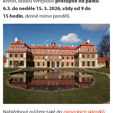
květin, budou veřejnosti
přístupné od pátku
6.3. do neděle 15. 3. 2026, vždy od 9 do
15 hodin
, denně mimo pondělí.
Nahlédnout můžete také do
zámeckých skleníků
,