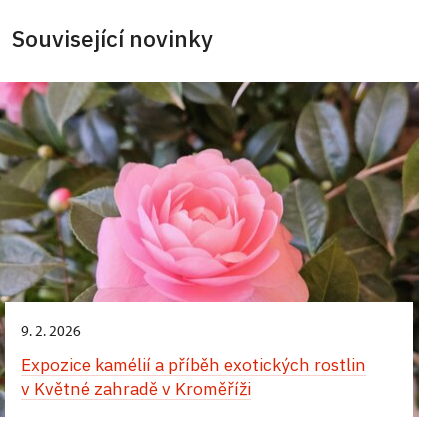
Související novinky
9. 2. 2026
Expozice kamélií a příběh exotických rostlin
v Květné zahradě v Kroměříži