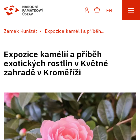
EN
Zámek Kunštát
Expozice kamélií a příběh...
Expozice kamélií a příběh
exotických rostlin v Květné
zahradě v Kroměříži