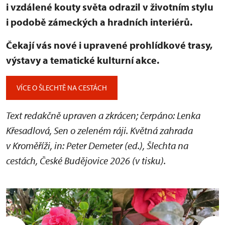
i vzdálené kouty světa odrazil v životním stylu
i podobě zámeckých a hradních interiérů.
Čekají vás nové i upravené prohlídkové trasy,
výstavy a tematické kulturní akce.
VÍCE O ŠLECHTĚ NA CESTÁCH
Text redakčně upraven a zkrácen; čerpáno: Lenka
Křesadlová, Sen o zeleném ráji. Květná zahrada
v Kroměříži, in: Peter Demeter (ed.), Šlechta na
cestách, České Budějovice 2026 (v tisku).