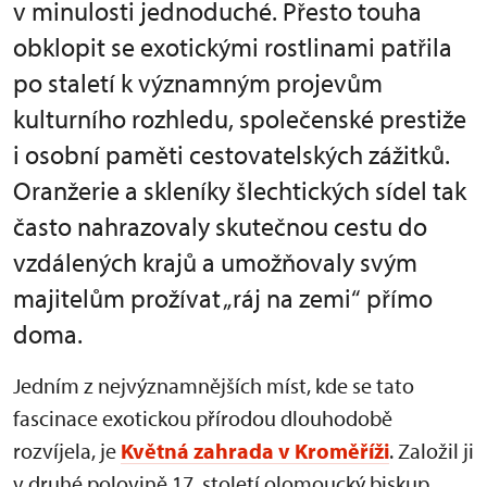
v minulosti jednoduché. Přesto touha
obklopit se exotickými rostlinami patřila
po staletí k významným projevům
kulturního rozhledu, společenské prestiže
i osobní paměti cestovatelských zážitků.
Oranžerie a skleníky šlechtických sídel tak
často nahrazovaly skutečnou cestu do
vzdálených krajů a umožňovaly svým
majitelům prožívat „ráj na zemi“ přímo
doma.
Jedním z nejvýznamnějších míst, kde se tato
fascinace exotickou přírodou dlouhodobě
rozvíjela, je
Květná zahrada v Kroměříži
. Založil ji
v druhé polovině 17. století olomoucký biskup