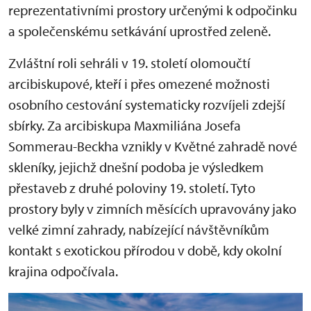
reprezentativními prostory určenými k odpočinku
a společenskému setkávání uprostřed zeleně.
Zvláštní roli sehráli v 19. století olomoučtí
arcibiskupové, kteří i přes omezené možnosti
osobního cestování systematicky rozvíjeli zdejší
sbírky. Za arcibiskupa Maxmiliána Josefa
Sommerau-Beckha vznikly v Květné zahradě nové
skleníky, jejichž dnešní podoba je výsledkem
přestaveb z druhé poloviny 19. století. Tyto
prostory byly v zimních měsících upravovány jako
velké zimní zahrady, nabízející návštěvníkům
kontakt s exotickou přírodou v době, kdy okolní
krajina odpočívala.