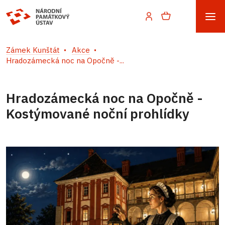
Zámek Kunštát
Akce
Hradozámecká noc na Opočně -...
Hradozámecká noc na Opočně -
Kostýmované noční prohlídky