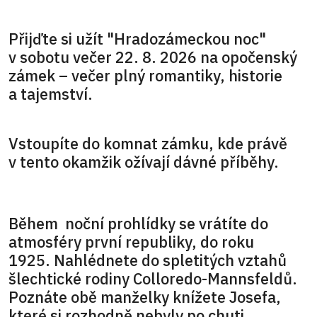
Přijďte si užít "Hradozámeckou noc"
v sobotu večer 22. 8. 2026 na opočenský
zámek – večer plný romantiky, historie
a tajemství.
Vstoupíte do komnat zámku, kde právě
v tento okamžik ožívají dávné příběhy.
Během noční prohlídky se vrátíte do
atmosféry první republiky, do roku
1925. Nahlédnete do spletitých vztahů
šlechtické rodiny Colloredo-Mannsfeldů.
Poznáte obě manželky knížete Josefa,
které si rozhodně nebyly po chuti,