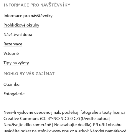
INFORMACE PRO NÁVŠTĚVNÍKY
Informace pro návštěvníky
Prohlídkové okruhy
Návštěvní doba
Rezervace
Vstupné
Tipy na výlety
MOHLO BY VÁS ZAJÍMAT
O zámku
Fotogalerie
Není-li výslovně uvedeno jinak, podléhají fotografie a texty
licenci
Creative Commons
(CC BY-NC-ND 3.0 CZ) (Uveďte autora |
Neužívejte dílo komerčně | Nezasahujte do díla). Při užití obsahu
uvádějte odkaz na stránky www.npu.cz a „zdroj: Národní památkový