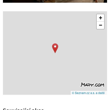
+
−
© Seznam.cz a.s. a další