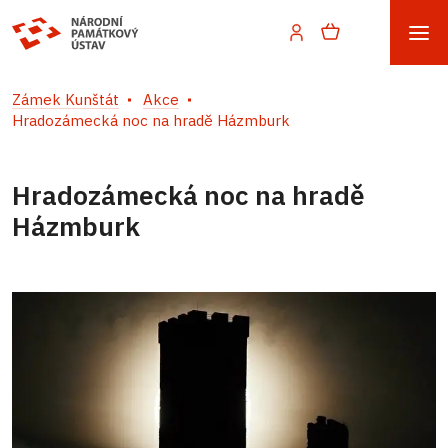
Zámek Kunštát
Akce
Hradozámecká noc na hradě Házmburk
Hradozámecká noc na hradě
Házmburk