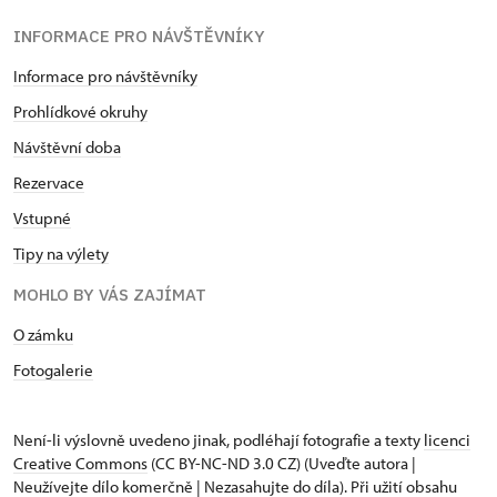
INFORMACE PRO NÁVŠTĚVNÍKY
Informace pro návštěvníky
Prohlídkové okruhy
Návštěvní doba
Rezervace
Vstupné
Tipy na výlety
MOHLO BY VÁS ZAJÍMAT
O zámku
Fotogalerie
Není-li výslovně uvedeno jinak, podléhají fotografie a texty
licenci
Creative Commons
(CC BY-NC-ND 3.0 CZ) (Uveďte autora |
Neužívejte dílo komerčně | Nezasahujte do díla). Při užití obsahu