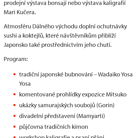
prodejní výstava bonsají nebo výstava kaligrafií
Mari Kučera.
Atmosféru Dálného východu doplní ochutnávky
sushi a koktejlů, které návštěvníkům přiblíží
Japonsko také prostřednictvím jeho chutí.
Program:
tradiční japonské bubnování – Wadaiko Yosa
Yosa
komentované prohlídky expozice Mitsuko
ukázky samurajských soubojů (Gorin)
divadelní představení (Mamyarti)
půjčovna tradičních kimon
workshop kaligrafie a psaní přání