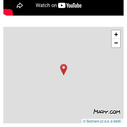
+
−
© Seznam.cz a.s. a další