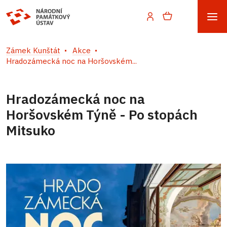
Zámek Kunštát
Akce
Hradozámecká noc na Horšovském...
Hradozámecká noc na
Horšovském Týně - Po stopách
Mitsuko