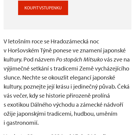
KOUPIT VSTUPENKU
V letošním roce se Hradozámecká noc
v Horšovském Týně ponese ve znamení japonské
kultury. Pod názvem
Po stopách Mitsuko
vás zve na
výjimečné setkání s tradicemi Země vycházejícího
slunce. Nechte se okouzlit elegancí japonské
kultury, poznejte její krásu i jedinečný půvab. Čeká
vás večer, kdy se historie přirozeně prolíná
s exotikou Dálného východu a zámecké nádvoří
ožije japonskými tradicemi, hudbou, uměním
i gastronomií.