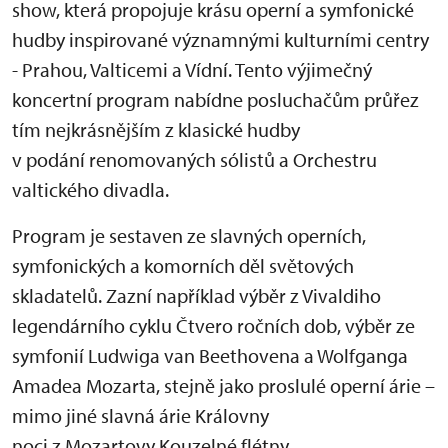
show, která propojuje krásu operní a symfonické
hudby inspirované významnými kulturními centry
- Prahou, Valticemi a Vídní. Tento výjimečný
koncertní program nabídne posluchačům průřez
tím nejkrásnějším z klasické hudby
v podání renomovaných sólistů a Orchestru
valtického divadla.
Program je sestaven ze slavných operních,
symfonických a komorních děl světových
skladatelů. Zazní například výběr z Vivaldiho
legendárního cyklu Čtvero ročních dob, výběr ze
symfonií Ludwiga van Beethovena a Wolfganga
Amadea Mozarta, stejně jako proslulé operní árie –
mimo jiné slavná árie Královny
noci z Mozartovy Kouzelné flétny.