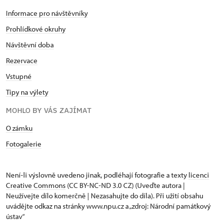
Informace pro návštěvníky
Prohlídkové okruhy
Návštěvní doba
Rezervace
Vstupné
Tipy na výlety
MOHLO BY VÁS ZAJÍMAT
O zámku
Fotogalerie
Není-li výslovně uvedeno jinak, podléhají fotografie a texty
licenci
Creative Commons
(CC BY-NC-ND 3.0 CZ) (Uveďte autora |
Neužívejte dílo komerčně | Nezasahujte do díla). Při užití obsahu
uvádějte odkaz na stránky www.npu.cz a „zdroj: Národní památkový
ústav“