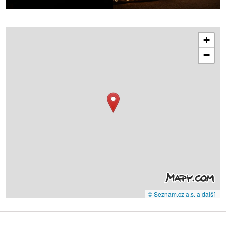
+
−
© Seznam.cz a.s. a další