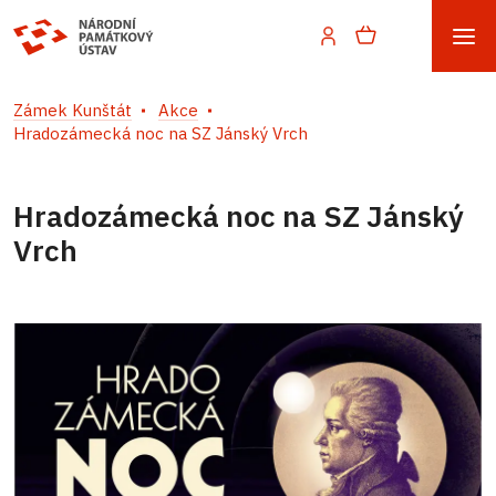
Zámek Kunštát
Akce
Hradozámecká noc na SZ Jánský Vrch
Hradozámecká noc na SZ Jánský
Vrch