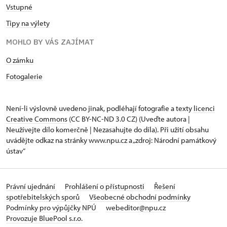
Vstupné
Tipy na výlety
MOHLO BY VÁS ZAJÍMAT
O zámku
Fotogalerie
Není-li výslovně uvedeno jinak, podléhají fotografie a texty
licenci
Creative Commons
(CC BY-NC-ND 3.0 CZ) (Uveďte autora |
Neužívejte dílo komerčně | Nezasahujte do díla). Při užití obsahu
uvádějte odkaz na stránky www.npu.cz a „zdroj: Národní památkový
ústav“
Právní ujednání
Prohlášení o přístupnosti
Řešení
spotřebitelských sporů
Všeobecné obchodní podmínky
Podmínky pro výpůjčky NPÚ
webeditor@npu.cz
Provozuje BluePool s.r.o.