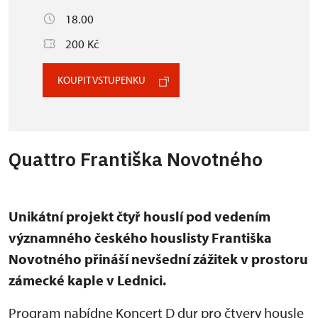
18.00
200 Kč
KOUPIT VSTUPENKU
Quattro Františka Novotného
Unikátní projekt čtyř houslí pod vedením
významného českého houslisty Františka
Novotného přináší nevšední zážitek v prostoru
zámecké kaple v Lednici.
Program nabídne Koncert D dur pro čtvery housle