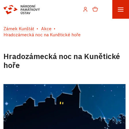
Zámek Kunštát
Akce
Hradozámecká noc na Kunětické hoře
Hradozámecká noc na Kunětické
hoře