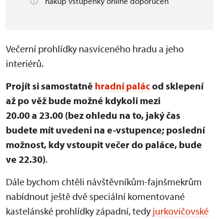
nákup vstupenky online doporučen
Večerní prohlídky nasvíceného hradu a jeho
interiérů.
Projít si samostatně
hradní palác
od sklepení
až po věž bude možné kdykoli mezi
20.00 a 23.00 (bez ohledu na to, jaký čas
budete mít uvedeni na e-vstupence; poslední
možnost, kdy vstoupit večer do paláce, bude
ve 22.30)
.
Dále bychom chtěli návštěvníkům-fajnšmekrům
nabídnout ještě dvě speciální komentované
kastelánské prohlídky západní, tedy
jurkovičovské