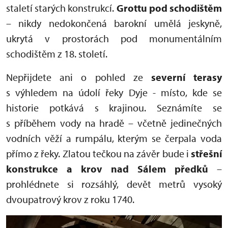
staletí starých konstrukcí.
Grottu pod schodištěm
– nikdy nedokončená barokní umělá jeskyně,
ukrytá v prostorách pod monumentálním
schodištěm z 18. století.
Nepřijdete ani o pohled ze
severní terasy
s výhledem na údolí řeky Dyje - místo, kde se
historie potkává s krajinou. Seznámíte se
s příběhem vody na hradě – včetně jedinečných
vodních věží a rumpálu, kterým se čerpala voda
přímo z řeky. Zlatou tečkou na závěr bude i
s
třešní
konstrukce a krov nad Sálem předků
–
prohlédnete si rozsáhlý, devět metrů vysoký
dvoupatrový krov z roku 1740.