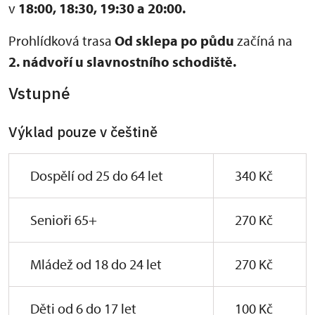
v
18:00,
18:30, 19:30 a 20:00.
Prohlídková trasa
Od sklepa po půdu
začíná na
2. nádvoří u slavnostního schodiště.
Vstupné
Výklad pouze v češtině
Dospělí od 25 do 64 let
340 Kč
Senioři 65+
270 Kč
Mládež od 18 do 24 let
270 Kč
Děti od 6 do 17 let
100 Kč