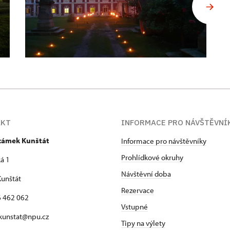
AKT
INFORMACE PRO NÁVŠTĚVNÍ
 zámek Kunštát
Informace pro návštěvníky
Prohlídkové okruhy
á 1
Návštěvní doba
unštát
Rezervace
16 462 062
Vstupné
 kunstat@npu.cz
Tipy na výlety