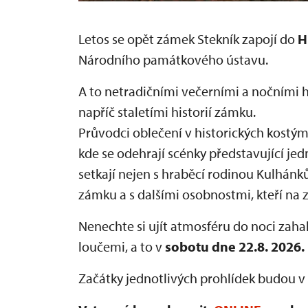
Letos se opět zámek Stekník zapojí do
H
Národního památkového ústavu.
A to netradičními večerními a nočními 
napříč staletími historií zámku.
Průvodci oblečení v historických kostý
kde se odehrají scénky představující jed
setkají nejen s hraběcí rodinou Kulhánků
zámku a s dalšími osobnostmi, kteří na 
Nenechte si ujít atmosféru do noci zah
loučemi, a to v
sobotu dne 22.8. 2026.
Začátky jednotlivých prohlídek budou v