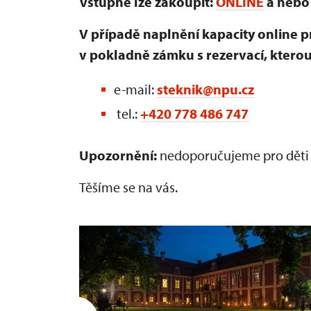
Vstupné lze zakoupit:
ONLINE
a nebo
V případě naplnění kapacity online p
v pokladně zámku s rezervací, ktero
e-mail:
steknik@npu.cz
tel.:
+420 778 486 747
Upozornění:
nedoporučujeme pro děti d
Těšíme se na vás.