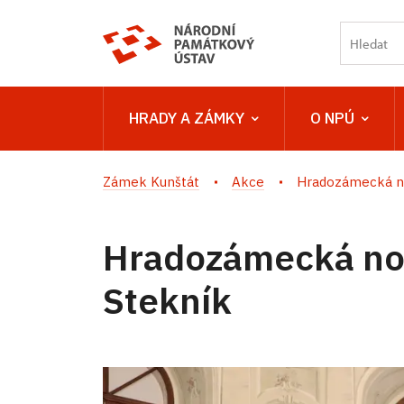
HRADY A ZÁMKY
O NPÚ
Zámek Kunštát
Akce
Hradozámecká no
Hradozámecká no
Stekník