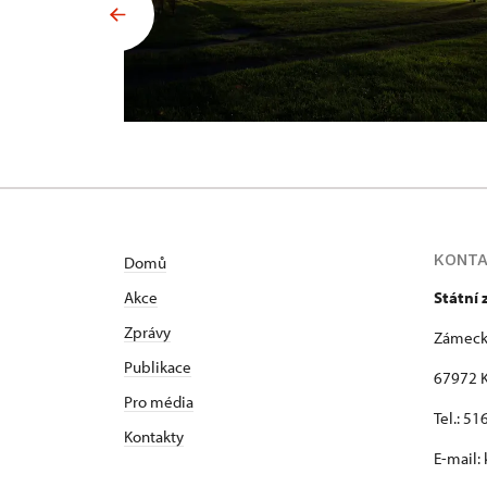
KONT
Domů
Akce
Státní
Zprávy
Zámeck
Publikace
67972 K
Pro média
Tel.: 5
Kontakty
E-mail: