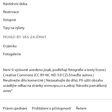
Návštěvní doba
Rezervace
Vstupné
Tipy na výlety
MOHLO BY VÁS ZAJÍMAT
O zámku
Fotogalerie
Není-li výslovně uvedeno jinak, podléhají fotografie a texty
licenci
Creative Commons
(CC BY-NC-ND 3.0 CZ) (Uveďte autora |
Neužívejte dílo komerčně | Nezasahujte do díla). Při užití obsahu
uvádějte odkaz na stránky www.npu.cz a „zdroj: Národní památkový
ústav“
Právní ujednání
Prohlášení o přístupnosti
Řešení