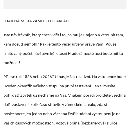
UTAJENÁ MÍSTA ZÁMECKÉHO AREÁLU
Jste návštěvník, který chce vidět i to, co mu je utajeno a vstoupit tam,
kam dosud nemohl? Pak je tento večer určený právě Vám! Pouze
limitovaný počet návštěvníků letošní Hradozámecké noci bude mít tu
možnost!
Píše se rok 1836 nebo 2026? U nás je čas relativní. Na vstupence bude
uveden okamžik Vašeho vstupu na první zastavení. Ten si musíte
pohlídat! Zbytek už necháme na Vás. V jakém pořadí projdete všechna
další zastavení, kolik času strávíte v zámeckém areálu, zda si
poslechnete jen jedno nebo všechna čtyři hudební vystoupení je na
Vašich časových možnostech. Vozová brána (bezbariérová) z ulice