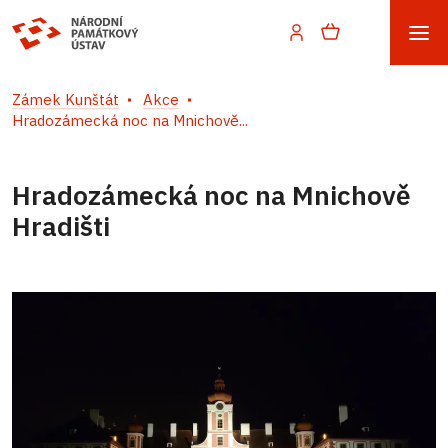
Zámek Kunštát
Akce
Hradozámecká noc na Mnichově...
Hradozámecká noc na Mnichově
Hradišti