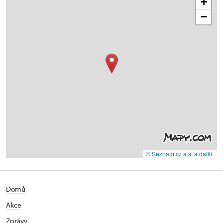
+
−
© Seznam.cz a.s. a další
Domů
Akce
Zprávy