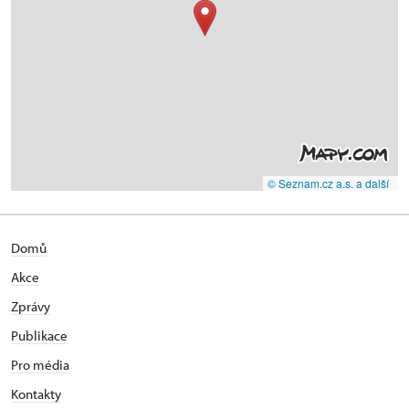
© Seznam.cz a.s. a další
Domů
Akce
Zprávy
Publikace
Pro média
Kontakty