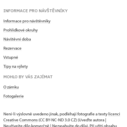
INFORMACE PRO NÁVŠTĚVNÍKY
Informace pro návštěvníky
Prohlídkové okruhy
Návštěvní doba
Rezervace
Vstupné
Tipy na výlety
MOHLO BY VÁS ZAJÍMAT
O zámku
Fotogalerie
Není-li výslovně uvedeno jinak, podléhají fotografie a texty
licenci
Creative Commons
(CC BY-NC-ND 3.0 CZ) (Uveďte autora |
Neužívejte dílo komerčně | Nezasahujte do díla). Při užití obsahu