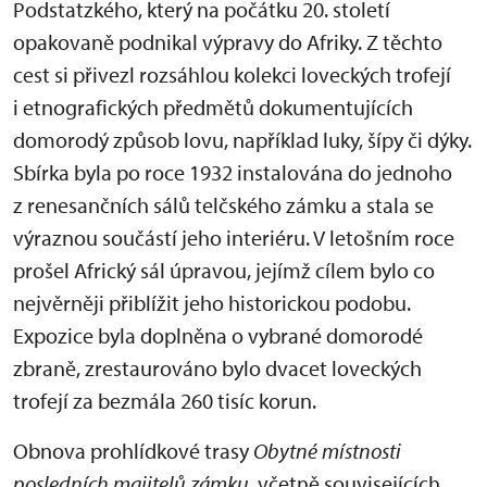
Podstatzkého, který na počátku 20. století
opakovaně podnikal výpravy do Afriky. Z těchto
cest si přivezl rozsáhlou kolekci loveckých trofejí
i etnografických předmětů dokumentujících
domorodý způsob lovu, například luky, šípy či dýky.
Sbírka byla po roce 1932 instalována do jednoho
z renesančních sálů telčského zámku a stala se
výraznou součástí jeho interiéru. V letošním roce
prošel Africký sál úpravou, jejímž cílem bylo co
nejvěrněji přiblížit jeho historickou podobu.
Expozice byla doplněna o vybrané domorodé
zbraně, zrestaurováno bylo dvacet loveckých
trofejí za bezmála 260 tisíc korun.
Obnova prohlídkové trasy
Obytné místnosti
posledních majitelů zámku
, včetně souvisejících