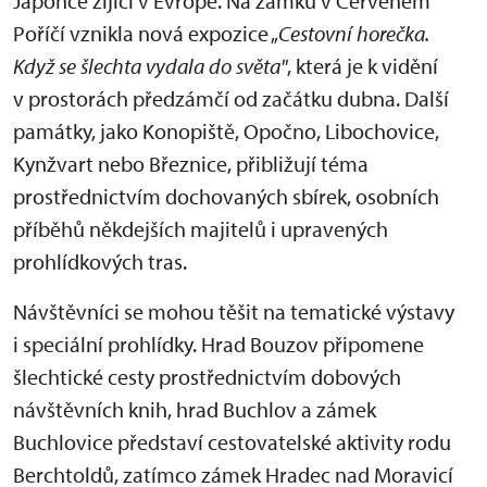
Japonce žijící v Evropě. Na zámku v Červeném
Poříčí vznikla nová expozice „
Cestovní horečka.
Když se šlechta vydala do světa"
, která je k vidění
v prostorách předzámčí od začátku dubna. Další
památky, jako Konopiště, Opočno, Libochovice,
Kynžvart nebo Březnice, přibližují téma
prostřednictvím dochovaných sbírek, osobních
příběhů někdejších majitelů i upravených
prohlídkových tras.
Návštěvníci se mohou těšit na tematické výstavy
i speciální prohlídky. Hrad Bouzov připomene
šlechtické cesty prostřednictvím dobových
návštěvních knih, hrad Buchlov a zámek
Buchlovice představí cestovatelské aktivity rodu
Berchtoldů, zatímco zámek Hradec nad Moravicí