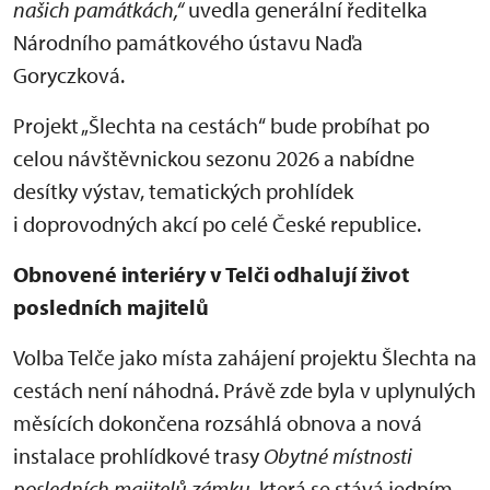
našich památkách,“
uvedla generální ředitelka
Národního památkového ústavu Naďa
Goryczková.
Projekt „Šlechta na cestách“ bude probíhat po
celou návštěvnickou sezonu 2026 a nabídne
desítky výstav, tematických prohlídek
i doprovodných akcí po celé České republice.
Obnovené interiéry v Telči odhalují život
posledních majitelů
Volba Telče jako místa zahájení projektu Šlechta na
cestách není náhodná. Právě zde byla v uplynulých
měsících dokončena rozsáhlá obnova a nová
instalace prohlídkové trasy
Obytné místnosti
posledních majitelů zámku
, která se stává jedním