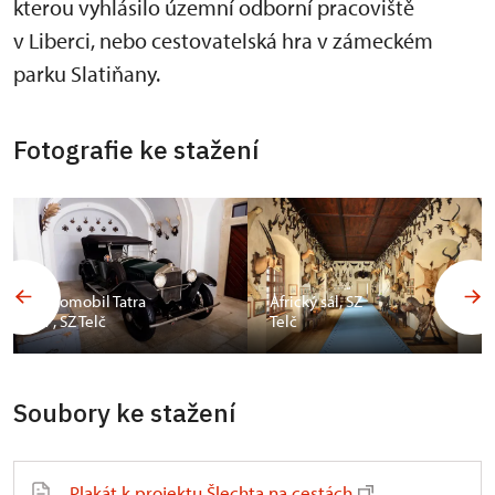
kterou vyhlásilo územní odborní pracoviště
v Liberci, nebo cestovatelská hra v zámeckém
parku Slatiňany.
Fotografie ke stažení
Automobil Tatra
Africký sál, SZ
17, SZ Telč
Telč
Soubory ke stažení
Plakát k projektu Šlechta na cestách