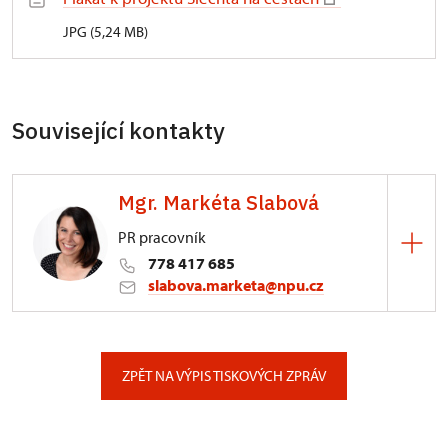
JPG (5,24 MB)
Související kontakty
Mgr. Markéta Slabová
PR pracovník
778 417 685
slabova.marketa@npu.cz
ÚPS v Českých Budějovicích
Pražská 773/93, České Budějovice
ZPĚT NA VÝPIS TISKOVÝCH ZPRÁV