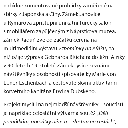
nabídne komentované prohlídky zaměřené na
sbírky z Japonska a Číny. Zámek Janovice
u Rýmařova zpřístupní unikátní Turecký salon
s mobiliářem zapůjčeným z Náprstkova muzea,
zámek Raduň zve od začátku června na
multimediální výstavu
Vzpomínky na Afrik
u
, na
níž ožije výprava Gebharda Blüchera do Jižní Afriky
v 90. letech 19. století. Zámek Lysice seznámí
návštěvníky s osobností spisovatelky Marie von
Ebner-Eschenbach a cestovatelskými aktivitami
korvetního kapitána Erwina Dubského.
Projekt myslí i na nejmladší návštěvníky – součástí
je například celostátní výtvarná soutěž
„Děti
památkám, památky dětem – Šlechta na cestách"
,