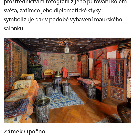
prostřednictvím fotografií z jeho putování kolem
světa, zatímco jeho diplomatické styky
symbolizuje dar v podobě vybavení maurského
salonku.
Zámek Opočno