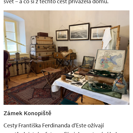
svět – a co si z těchto cest přivážela domů.
Zámek Konopiště
Cesty Františka Ferdinanda d’Este ožívají