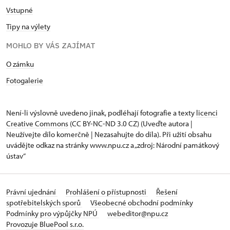
Vstupné
Tipy na výlety
MOHLO BY VÁS ZAJÍMAT
O zámku
Fotogalerie
Není-li výslovně uvedeno jinak, podléhají fotografie a texty
licenci
Creative Commons
(CC BY-NC-ND 3.0 CZ) (Uveďte autora |
Neužívejte dílo komerčně | Nezasahujte do díla). Při užití obsahu
uvádějte odkaz na stránky www.npu.cz a „zdroj: Národní památkový
ústav“
Právní ujednání
Prohlášení o přístupnosti
Řešení
spotřebitelských sporů
Všeobecné obchodní podmínky
Podmínky pro výpůjčky NPÚ
webeditor@npu.cz
Provozuje BluePool s.r.o.