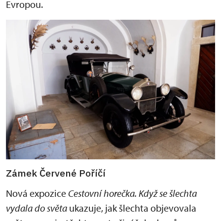
Evropou.
Zámek Červené Poříčí
Nová expozice
C
e
stovní horečka. Když se šlechta
vydala do světa
ukazuje, jak šlechta objevovala