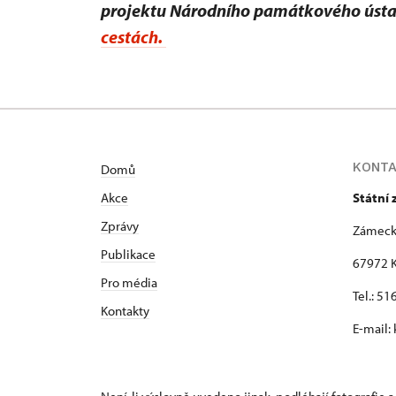
projektu Národního památkového úst
cestách.
KONT
Domů
Akce
Státní
Zprávy
Zámeck
Publikace
67972 K
Pro média
Tel.: 5
Kontakty
E-mail: