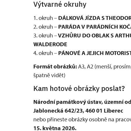
Výtvarné okruhy
1. okruh –
DÁLKOVÁ JÍZDA S THEODO
2. okruh –
PARÁDA V PARÁDNÍCH KOČ
3. okruh –
VZHŮRU DO OBLAK S ARTH
WALDERODE
4. okruh –
PÁNOVÉ A JEJICH MOTORIS
Formát obrázků:
A3, A2 (menší, prosím,
špatně vidět)
Kam hotové obrázky poslat?
Národní památkový ústav, územní odb
Jablonecká 642/23, 460 01 Liberec
nebo přineste obrázky osobně na pracov
15. května 2026.