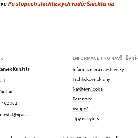
avu
Po stopách šlechtických rodů: Šlechta na
AKT
INFORMACE PRO NÁVŠTĚVNÍ
 zámek Kunštát
Informace pro návštěvníky
Prohlídkové okruhy
á 1
Návštěvní doba
unštát
Rezervace
16 462 062
Vstupné
 kunstat@npu.cz
Tipy na výlety