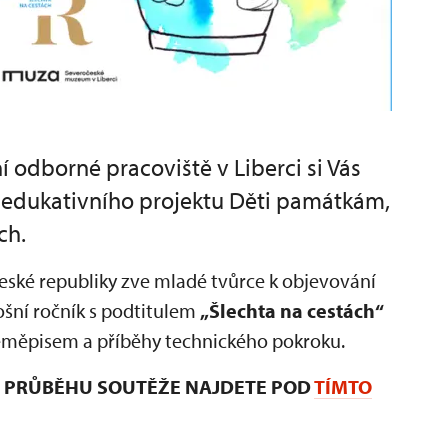
odborné pracoviště v Liberci si Vás
o edukativního projektu Děti památkám,
ch.
 České republiky zve mladé tvůrce k objevování
ošní ročník s podtitulem
„Šlechta na cestách“
 zeměpisem a příběhy technického pokroku.
 I PRŮBĚHU SOUTĚŽE NAJDETE POD
TÍMTO