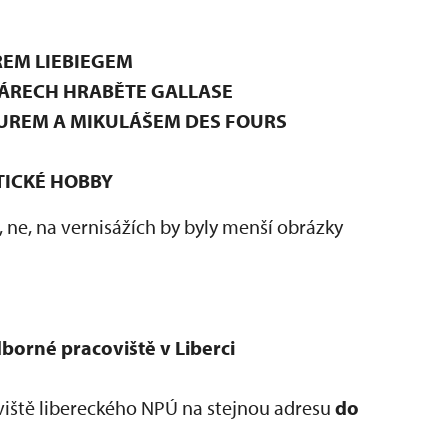
REM LIEBIEGEM
ÁRECH HRABĚTE GALLASE
UREM A MIKULÁŠEM DES FOURS
TICKÉ HOBBY
 ne, na vernisážích by byly menší obrázky
orné pracoviště v Liberci
iště libereckého NPÚ na stejnou adresu
do