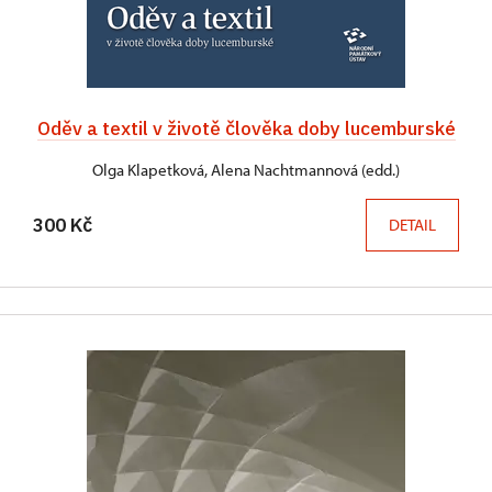
Oděv a textil v životě člověka doby lucemburské
Olga Klapetková, Alena Nachtmannová (edd.)
300 Kč
DETAIL