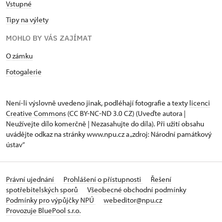
Vstupné
Tipy na výlety
MOHLO BY VÁS ZAJÍMAT
O zámku
Fotogalerie
Není-li výslovně uvedeno jinak, podléhají fotografie a texty
licenci
Creative Commons
(CC BY-NC-ND 3.0 CZ) (Uveďte autora |
Neužívejte dílo komerčně | Nezasahujte do díla). Při užití obsahu
uvádějte odkaz na stránky www.npu.cz a „zdroj: Národní památkový
ústav“
Právní ujednání
Prohlášení o přístupnosti
Řešení
spotřebitelských sporů
Všeobecné obchodní podmínky
Podmínky pro výpůjčky NPÚ
webeditor@npu.cz
Provozuje BluePool s.r.o.