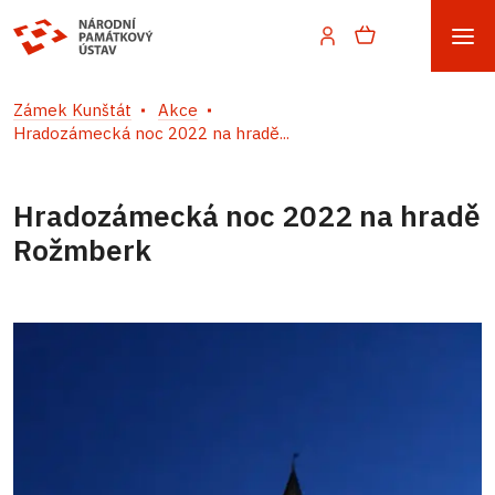
Zámek Kunštát
Akce
Hradozámecká noc 2022 na hradě...
Hradozámecká noc 2022 na hradě
Rožmberk