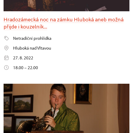
Hradozámecká noc na zámku Hluboká aneb možná
přijde i kouzelník...
Netradiční prohlídka
Hluboká nad Vltavou
27. 8. 2022
18.00 – 22.00