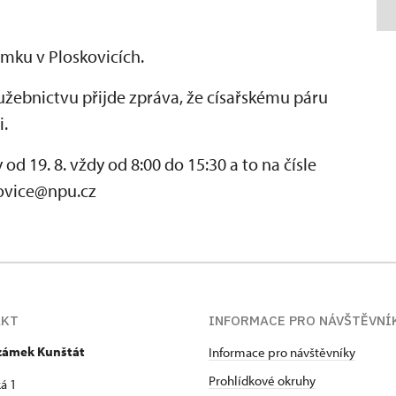
ámku v Ploskovicích.
služebnictvu přijde zpráva, že císařskému páru
i.
d 19. 8. vždy od 8:00 do 15:30 a to na čísle
kovice@npu.cz
AKT
INFORMACE PRO NÁVŠTĚVNÍ
 zámek Kunštát
Informace pro návštěvníky
Prohlídkové okruhy
á 1