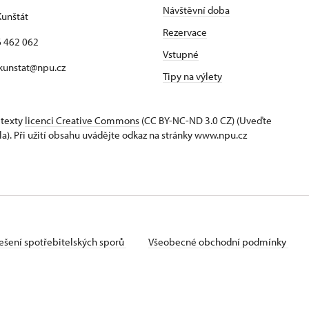
Návštěvní doba
unštát
Rezervace
16 462 062
Vstupné
 kunstat@npu.cz
Tipy na výlety
 texty
licenci Creative Commons
(CC BY-NC-ND 3.0 CZ) (Uveďte
la). Při užití obsahu uvádějte odkaz na stránky www.npu.cz
ešení spotřebitelských sporů
Všeobecné obchodní podmínky