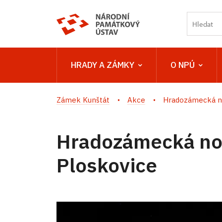
HRADY A ZÁMKY
O NPÚ
Zámek Kunštát
Akce
Hradozámecká n
Hradozámecká no
Ploskovice