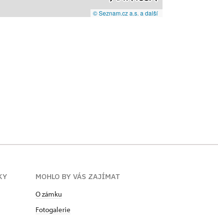
© Seznam.cz a.s. a další
KY
MOHLO BY VÁS ZAJÍMAT
O zámku
Fotogalerie