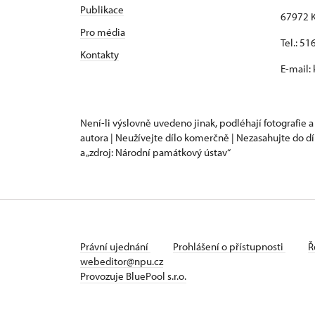
Publikace
67972 K
Pro média
Tel.: 5
Kontakty
E-mail:
Není-li výslovně uvedeno jinak, podléhají fotografie a
autora | Neužívejte dílo komerčně | Nezasahujte do dí
a „zdroj: Národní památkový ústav“
Právní ujednání
Prohlášení o přístupnosti
Ř
webeditor@npu.cz
Provozuje BluePool s.r.o.