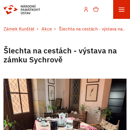
Zámek Kunštát
Akce
Šlechta na cestách - výstava na...
Šlechta na cestách - výstava na
zámku Sychrově