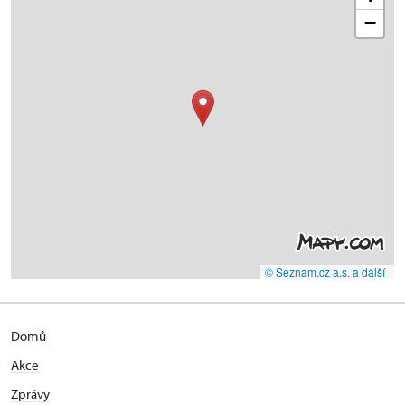
−
© Seznam.cz a.s. a další
Domů
Akce
Zprávy