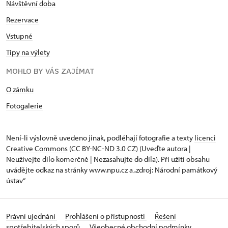
Návštěvní doba
Rezervace
Vstupné
Tipy na výlety
MOHLO BY VÁS ZAJÍMAT
O zámku
Fotogalerie
Není-li výslovně uvedeno jinak, podléhají fotografie a texty
licenci
Creative Commons
(CC BY-NC-ND 3.0 CZ) (Uveďte autora |
Neužívejte dílo komerčně | Nezasahujte do díla). Při užití obsahu
uvádějte odkaz na stránky www.npu.cz a „zdroj: Národní památkový
ústav“
Právní ujednání
Prohlášení o přístupnosti
Řešení
spotřebitelských sporů
Všeobecné obchodní podmínky