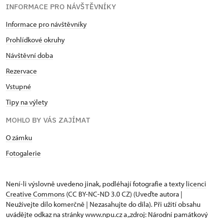
INFORMACE PRO NÁVŠTĚVNÍKY
Informace pro návštěvníky
Prohlídkové okruhy
Návštěvní doba
Rezervace
Vstupné
Tipy na výlety
MOHLO BY VÁS ZAJÍMAT
O zámku
Fotogalerie
Není-li výslovně uvedeno jinak, podléhají fotografie a texty
licenci
Creative Commons
(CC BY-NC-ND 3.0 CZ) (Uveďte autora |
Neužívejte dílo komerčně | Nezasahujte do díla). Při užití obsahu
uvádějte odkaz na stránky www.npu.cz a „zdroj: Národní památkový