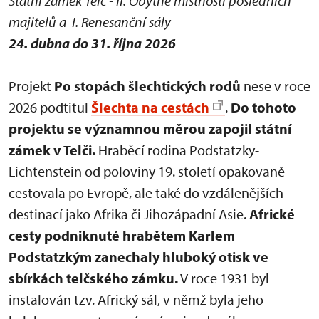
Státní zámek Telč - II. Obytné místnosti posledních
majitelů a I. Renesanční sály
24. dubna do 31. října 2026
Projekt
Po stopách šlechtických rodů
nese v roce
2026 podtitul
Šlechta na cestách
.
Do tohoto
projektu se významnou měrou zapojil státní
zámek v Telči.
Hraběcí rodina Podstatzky-
Lichtenstein od poloviny 19. století opakovaně
cestovala po Evropě, ale také do vzdálenějších
destinací jako Afrika či Jihozápadní Asie.
Africké
cesty podniknuté hrabětem Karlem
Podstatzkým zanechaly hluboký otisk ve
sbírkách telčského zámku.
V roce 1931 byl
instalován tzv. Africký sál, v němž byla jeho