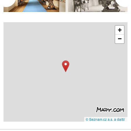
+
−
© Seznam.cz a.s. a další