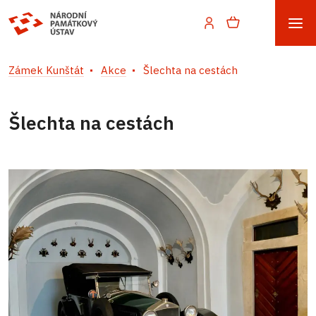
Zámek Kunštát
Akce
Šlechta na cestách
Šlechta na cestách