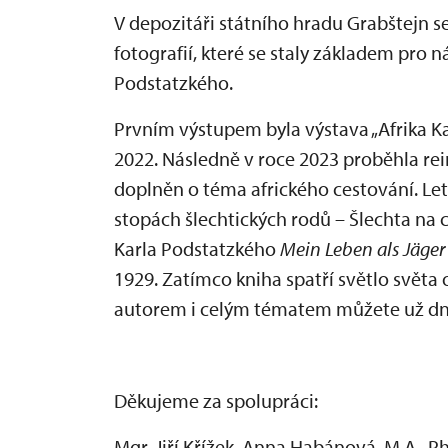
V depozitáři státního hradu Grabštejn 
fotografií, které se staly základem pro
Podstatzkého.
Prvním výstupem byla výstava „Afrika Ka
2022. Následně v roce 2023 proběhla rei
doplněn o téma afrického cestování. L
stopách šlechtických rodů – Šlechta na 
Karla Podstatzkého
Mein Leben als Jäger
1929. Zatímco kniha spatří světlo světa o
autorem i celým tématem můžete už dn
Děkujeme za spolupráci:
Mgr. Jiří Křížek, Anna Habánová, M.A., Ph