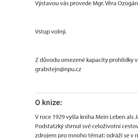
Výstavou vás provede Mgr. Věra Ozogán
Vstup volný.
Z důvodu omezené kapacity prohlídky vá
grabstejn@npu.cz
O knize:
V roce 1929 vyšla kniha Mein Leben als J
Podstatzký shrnul své celoživotní cesto
zdrojem pro mnoho témat: odráží se v ní 