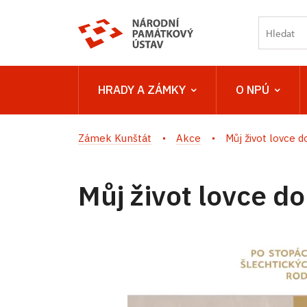
HRADY A ZÁMKY
O NPÚ
Zámek Kunštát
Akce
Můj život lovce d
Můj život lovce do