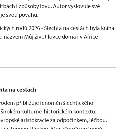
tbách i způsoby lovu. Autor vyslovuje své
uje svou povahu.
ických rodů 2026 - Šlechta na cestách byla kniha
d názvem Můj život lovce doma i v Africe
chta na cestách
odem přibližuje fenomén šlechtického
 v širokém kulturně-historickém kontextu.
vropské aristokracie za odpočinkem, léčbou,
je zastoupen článkem Mgr. Věry Ozogánové