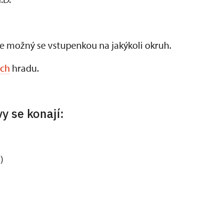
je možný se vstupenkou na jakýkoli okruh.
ách
hradu.
y se konají:
)