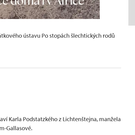
átkového ústavu Po stopách šlechtických rodů
aví Karla Podstatzkého z Lichtenštejna, manžela
am-Gallasové.