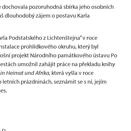
se dochovala pozoruhodná sbírka jeho osobních
 náš dlouhodobý zájem o postavu Karla
rla Podstatského z Lichtenštejna” v roce
nstalace prohlídkového okruhu, který byl
etošní projekt Národního památkového ústavu Po
cestách umožnil zahájit práce na překladu knihy
 in Heimat und Afrika
, která vyšla v roce
 letních prázdninách, seznámit se s ní, jejím
es.
.D.