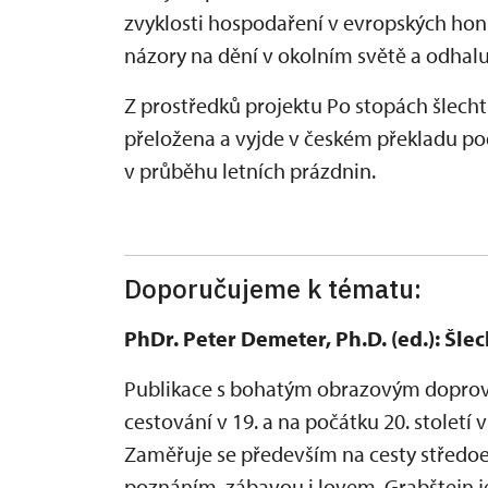
zvyklosti hospodaření v evropských honi
názory na dění v okolním světě a odhal
Z prostředků projektu Po stopách šlecht
přeložena a vyjde v českém překladu po
v průběhu letních prázdnin.
Doporučujeme k tématu:
PhDr. Peter Demeter, Ph.D. (ed.): Šle
Publikace s bohatým obrazovým doprov
cestování v 19. a na počátku 20. století
Zaměřuje se především na cesty středoe
poznáním, zábavou i lovem. Grabštejn 