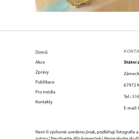
KONT
Domů
Akce
Státní
Zprávy
Zámeck
Publikace
67972 K
Pro média
Tel.: 5
Kontakty
E-mail:
Není-li výslovně uvedeno jinak, podléhají fotografie a
autora | Neužívejte dílo komerčně | Nezasahujte do dí