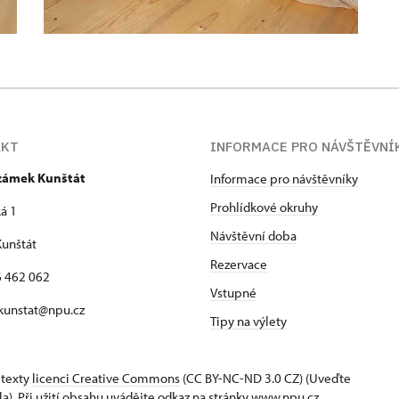
AKT
INFORMACE PRO NÁVŠTĚVNÍ
 zámek Kunštát
Informace pro návštěvníky
Prohlídkové okruhy
á 1
Návštěvní doba
unštát
Rezervace
16 462 062
Vstupné
 kunstat@npu.cz
Tipy na výlety
 texty
licenci Creative Commons
(CC BY-NC-ND 3.0 CZ) (Uveďte
la). Při užití obsahu uvádějte odkaz na stránky www.npu.cz