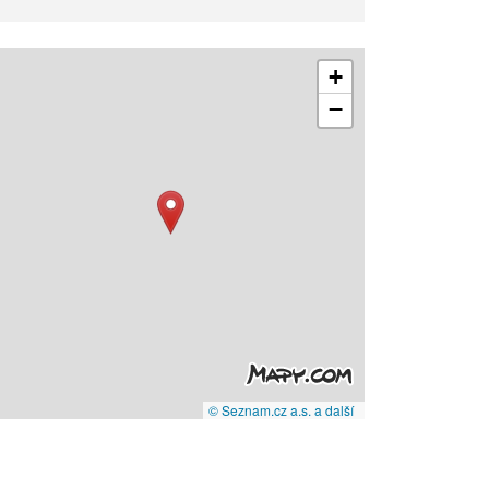
+
−
© Seznam.cz a.s. a další