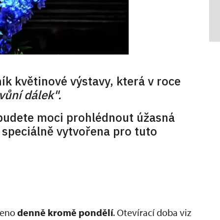
ík květinové výstavy, která v roce
vůní dálek".
 budete moci prohlédnout úžasná
 speciálně vytvořena pro tuto
vřeno
denně kromě pondělí
. Otevírací doba viz