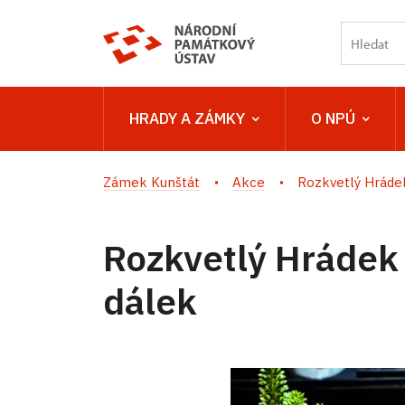
HRADY A ZÁMKY
O NPÚ
Zámek Kunštát
Akce
Rozkvetlý Hrádek 
Rozkvetlý Hrádek 
dálek