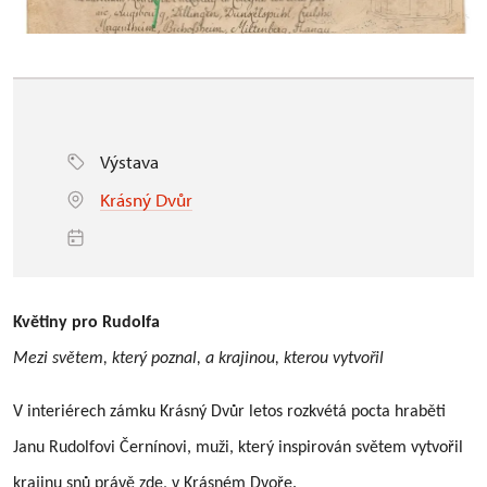
Výstava
Krásný Dvůr
Květiny pro Rudolfa
Mezi světem, který poznal, a krajinou, kterou vytvořil
V interiérech zámku Krásný Dvůr letos rozkvétá pocta hraběti
Janu Rudolfovi Černínovi, muži, který inspirován světem vytvořil
krajinu snů právě zde, v Krásném Dvoře.