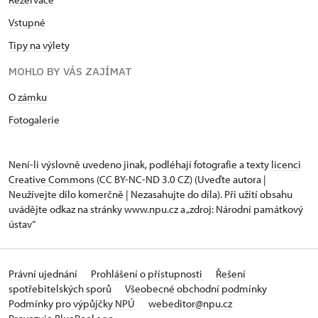
Vstupné
Tipy na výlety
MOHLO BY VÁS ZAJÍMAT
O zámku
Fotogalerie
Není-li výslovně uvedeno jinak, podléhají fotografie a texty
licenci
Creative Commons
(CC BY-NC-ND 3.0 CZ) (Uveďte autora |
Neužívejte dílo komerčně | Nezasahujte do díla). Při užití obsahu
uvádějte odkaz na stránky www.npu.cz a „zdroj: Národní památkový
ústav“
Právní ujednání
Prohlášení o přístupnosti
Řešení
spotřebitelských sporů
Všeobecné obchodní podmínky
Podmínky pro výpůjčky NPÚ
webeditor@npu.cz